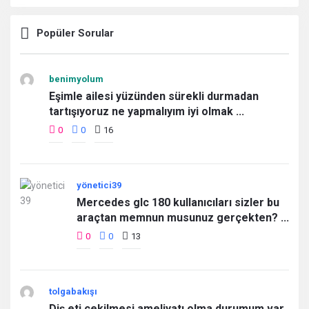
Popüler Sorular
benimyolum
Eşimle ailesi yüzünden sürekli durmadan
tartışıyoruz ne yapmalıyım iyi olmak ...
0
0
16
yönetici39
Mercedes glc 180 kullanıcıları sizler bu
araçtan memnun musunuz gerçekten? ...
0
0
13
tolgabakışı
Diş eti çekilmesi ameliyatı olma durumum var.