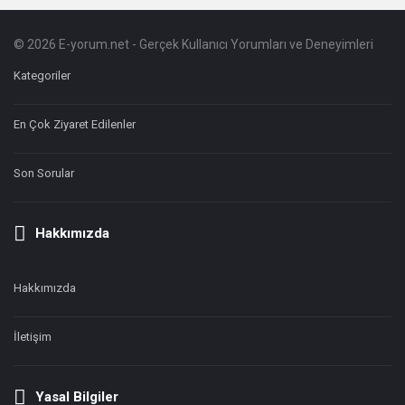
© 2026 E-yorum.net - Gerçek Kullanıcı Yorumları ve Deneyimleri
Footer
Hakkında
Kategoriler
En Çok Ziyaret Edilenler
Son Sorular
Hakkımızda
Hakkımızda
İletişim
Yasal Bilgiler