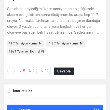
Deneyimleri
Soruda da söylediğim üzere tansiyonumu ölçtüğümde
En
akşam eve geldikten sonra ölçüyorum bu arada hep 11 7
sonuncu
çıkıyor. Normalde takılmam ama ara sıra başımın döndüğü
oluyor. O yüzden bunu tansiyona bağladım ve her gün
Sorular
ölçmeye başladım belirli saat dilimlerinde. Sağlıklı mıyım ...
11 7 Tansiyon Normal Mi
11 E 7 Tansiyon Normal Mi
11e 7 Tansiyon Normal Mi
0
0
15
Cevapla
İstatistikler