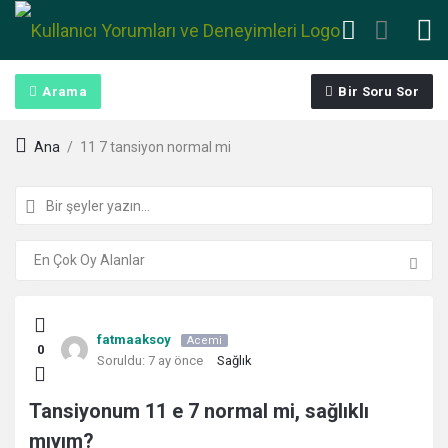
Arama
Bir Soru Sor
Ana
/
11 7 tansiyon normal mi
Kullanıcı
fatmaaksoy
Acemi
0
Yorumları
Soruldu:
7 ay önce
Sağlık
ve
Tansiyonum 11 e 7 normal mi, sağlıklı
mıyım?