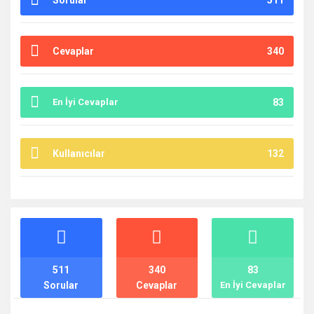
Sorular
511
Cevaplar
340
En İyi Cevaplar
83
Kullanıcılar
132
İstatistikler
511
340
83
Sorular
Cevaplar
En İyi Cevaplar