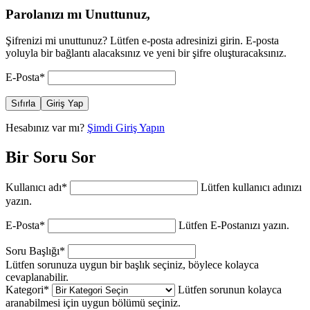
Parolanızı mı Unuttunuz,
Şifrenizi mi unuttunuz? Lütfen e-posta adresinizi girin. E-posta
yoluyla bir bağlantı alacaksınız ve yeni bir şifre oluşturacaksınız.
E-Posta
*
Sıfırla
Giriş Yap
Hesabınız var mı?
Şimdi Giriş Yapın
Bir Soru Sor
Kullanıcı adı
*
Lütfen kullanıcı adınızı
yazın.
E-Posta
*
Lütfen E-Postanızı yazın.
Soru Başlığı
*
Lütfen sorunuza uygun bir başlık seçiniz, böylece kolayca
cevaplanabilir.
Kategori
*
Lütfen sorunun kolayca
aranabilmesi için uygun bölümü seçiniz.