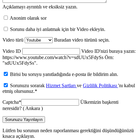
Açıklamayı ayrıntılı ve eksiksiz yazın.
Anonim olarak sor
Sorunu daha iyi anlatmak için bir Video ekleyin.
Video türü
Buradan video türünü seçin.
Video ID
Video ID'nizi buraya yazın:
https://www.youtube.com/watch?v=sdUUx5FdySs Örn:
"sdUUx5FdySs".
Birisi bu soruyu yanıtladığında e-posta ile bildirim alın.
Sorunuzu sorarak
Hizmet Şartları
ve
Gizlilik Politikası
'nı kabul
etmiş olursunuz.
*
Captcha
*
Ülkemizin başkenti
neresidir? ( Ankara )
Sorunuzu Yayınlayın
Lütfen bu sorunun neden raporlanması gerektiğini düşündüğünüzü
kısaca açıklayın.