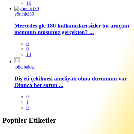
16
yönetici39
Mercedes glc 180 kullanıcıları sizler bu araçtan
memnun musunuz gerçekten? ...
0
0
13
tolgabakışı
Diş eti çekilmesi ameliyatı olma durumum var.
Olunca her sorun ...
0
1
9
Popüler Etiketler