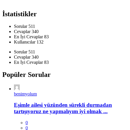
İstatistikler
Sorular
511
Cevaplar
340
En İyi Cevaplar
83
Kullanıcılar
132
İstatistikler
Sorular
511
Cevaplar
340
En İyi Cevaplar
83
Popüler Sorular
benimyolum
Eşimle ailesi yüzünden sürekli durmadan
tartışıyoruz ne yapmalıyım iyi olmak ...
0
0