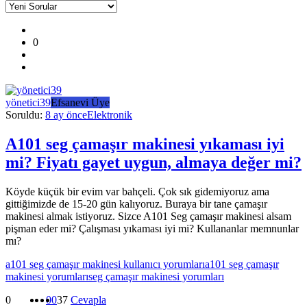
Kullanıcı
0
Yorumları
ve
Deneyimleri
yönetici39
Efsanevi Üye
En
Soruldu:
8 ay önce
Elektronik
sonuncu
Sorular
A101 seg çamaşır makinesi yıkaması iyi
mi? Fiyatı gayet uygun, almaya değer mi?
Köyde küçük bir evim var bahçeli. Çok sık gidemiyoruz ama
gittiğimizde de 15-20 gün kalıyoruz. Buraya bir tane çamaşır
makinesi almak istiyoruz. Sizce A101 Seg çamaşır makinesi alsam
pişman eder mi? Çalışması yıkaması iyi mi? Kullananlar memnunlar
mı?
a101 seg çamaşır makinesi kullanıcı yorumları
a101 seg çamaşır
makinesi yorumları
seg çamaşır makinesi yorumları
0
0
0
37
Cevapla