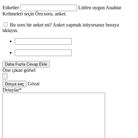
Etiketler
Lütfen uygun Anahtar
Kelimeleri seçin Örn:
soru, anket
.
Bu soru bir anket mi? Anket yapmak istiyorsanız buraya
tıklayın.
Daha Fazla Cevap Ekle
Öne çıkan görsel
Gözat
Dosya seç
Detaylar
*