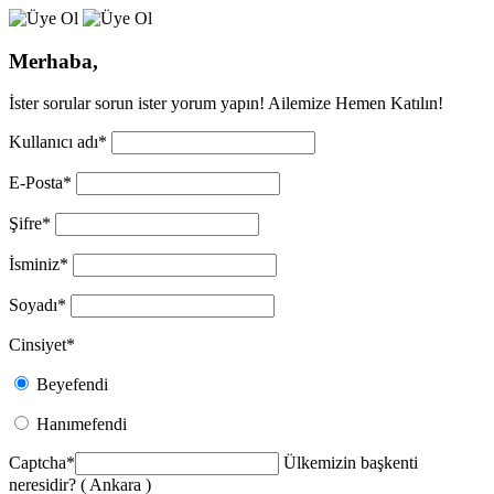
Merhaba,
İster sorular sorun ister yorum yapın! Ailemize Hemen Katılın!
Kullanıcı adı
*
E-Posta
*
Şifre
*
İsminiz
*
Soyadı
*
Cinsiyet
*
Beyefendi
Hanımefendi
Captcha
*
Ülkemizin başkenti
neresidir? ( Ankara )