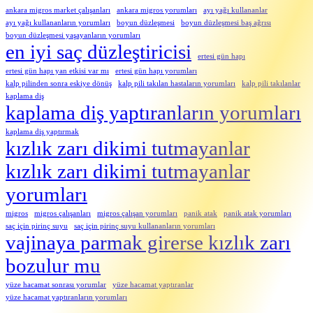
ankara migros market çalışanları
ankara migros yorumları
ayı yağı kullananlar
ayı yağı kullananların yorumları
boyun düzleşmesi
boyun düzleşmesi baş ağrısı
boyun düzleşmesi yaşayanların yorumları
en iyi saç düzleştiricisi
ertesi gün hapı
ertesi gün hapı yan etkisi var mı
ertesi gün hapı yorumları
kalp pilinden sonra eskiye dönüş
kalp pili takılan hastaların yorumları
kalp pili takılanlar
kaplama diş
kaplama diş yaptıranların yorumları
kaplama diş yaptırmak
kızlık zarı dikimi tutmayanlar
kızlık zarı dikimi tutmayanlar
yorumları
migros
migros çalışanları
migros çalışan yorumları
panik atak
panik atak yorumları
saç için pirinç suyu
saç için pirinç suyu kullananların yorumları
vajinaya parmak girerse kızlık zarı
bozulur mu
yüze hacamat sonrası yorumlar
yüze hacamat yaptıranlar
yüze hacamat yaptıranların yorumları