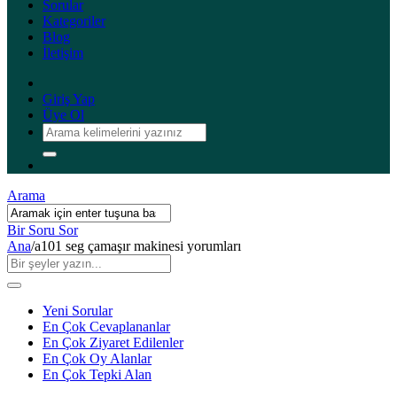
Sorular
Kategoriler
Blog
İletişim
Giriş Yap
Üye Ol
Arama
Bir Soru Sor
Ana
/
a101 seg çamaşır makinesi yorumları
Yeni Sorular
En Çok Cevaplananlar
En Çok Ziyaret Edilenler
En Çok Oy Alanlar
En Çok Tepki Alan