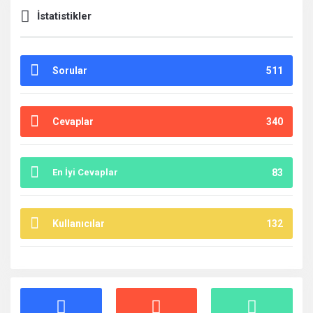
İstatistikler
Sorular
511
Cevaplar
340
En İyi Cevaplar
83
Kullanıcılar
132
İstatistikler