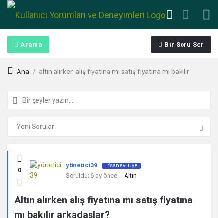
Arama
Bir Soru Sor
Ana
/
altın alırken alış fiyatına mı satış fiyatına mı bakılır
Kullanıcı
yönetici39
Efsanevi Üye
0
Yorumları
Soruldu:
6 ay önce
Altın
ve
Altın alırken alış fiyatına mı satış fiyatına
mı bakılır arkadaşlar?