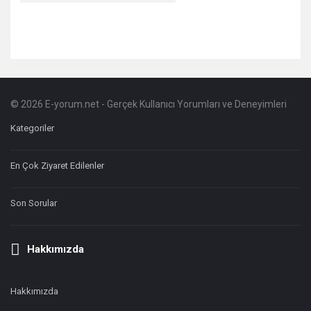
© 2026 E-yorum.net - Gerçek Kullanıcı Yorumları ve Deneyimleri
Footer
Hakkında
Kategoriler
En Çok Ziyaret Edilenler
Son Sorular
Hakkımızda
Hakkımızda