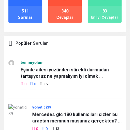
511
340
83
Sorular
Cevaplar
En İyi Cevaplar
Popüler Sorular
benimyolum
Eşimle ailesi yüzünden sürekli durmadan
tartışıyoruz ne yapmalıyım iyi olmak ...
0
0
16
yönetici39
Mercedes glc 180 kullanıcıları sizler bu
araçtan memnun musunuz gerçekten? ...
0
0
13