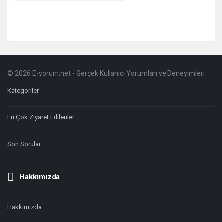
© 2026 E-yorum.net - Gerçek Kullanıcı Yorumları ve Deneyimleri
Footer
Hakkında
Kategoriler
En Çok Ziyaret Edilenler
Son Sorular
Hakkımızda
Hakkımızda