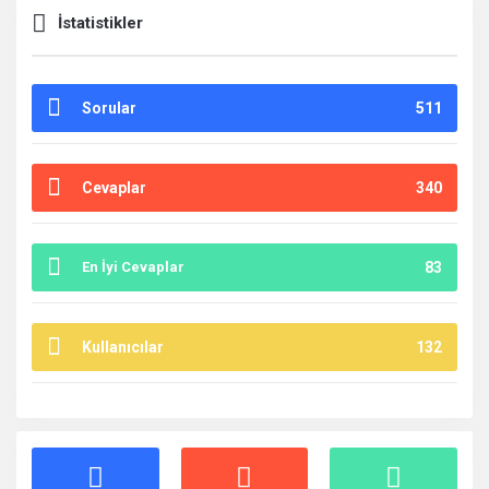
İstatistikler
Sorular
511
Cevaplar
340
En İyi Cevaplar
83
Kullanıcılar
132
İstatistikler