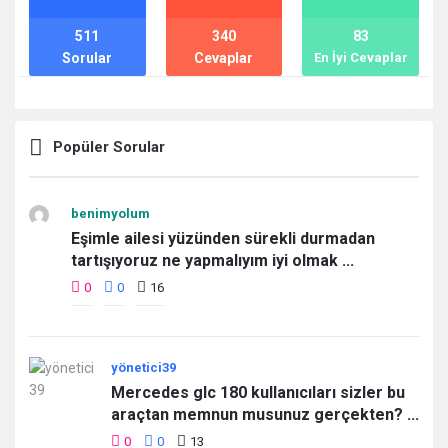
511
340
83
Sorular
Cevaplar
En İyi Cevaplar
Popüler Sorular
benimyolum
Eşimle ailesi yüzünden sürekli durmadan
tartışıyoruz ne yapmalıyım iyi olmak ...
0
0
16
yönetici39
Mercedes glc 180 kullanıcıları sizler bu
araçtan memnun musunuz gerçekten? ...
0
0
13