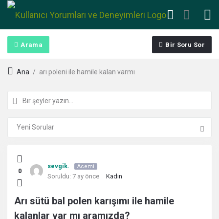
Arama
Bir Soru Sor
Ana
/
arı poleni ile hamile kalan varmı
Kullanıcı
sevgik.
Acemi
0
Yorumları
Soruldu:
7 ay önce
Kadın
ve
Arı sütü bal polen karışımı ile hamile
kalanlar var mı aramızda?