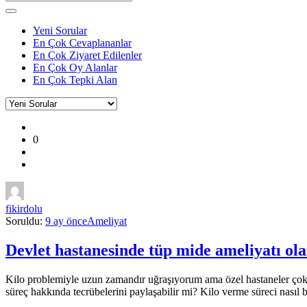
Yeni Sorular
En Çok Cevaplananlar
En Çok Ziyaret Edilenler
En Çok Oy Alanlar
En Çok Tepki Alan
Kullanıcı
0
Yorumları
ve
Deneyimleri
En
fikirdolu
sonuncu
Soruldu:
9 ay önce
Ameliyat
Sorular
Devlet hastanesinde tüp mide ameliyatı o
Kilo problemiyle uzun zamandır uğraşıyorum ama özel hastaneler çok 
süreç hakkında tecrübelerini paylaşabilir mi? Kilo verme süreci nasıl b