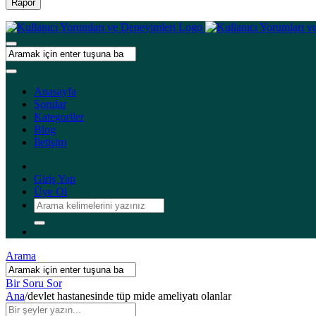
Rapor
Anasayfa
Sorular
Kategoriler
Blog
İletişim
Giriş Yap
Üye Ol
Arama
Bir Soru Sor
Ana
/
devlet hastanesinde tüp mide ameliyatı olanlar