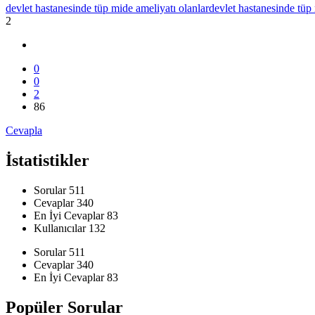
devlet hastanesinde tüp mide ameliyatı olanlar
devlet hastanesinde tüp
2
0
0
2
86
Cevapla
İstatistikler
Sorular
511
Cevaplar
340
En İyi Cevaplar
83
Kullanıcılar
132
İstatistikler
Sorular
511
Cevaplar
340
En İyi Cevaplar
83
Popüler Sorular