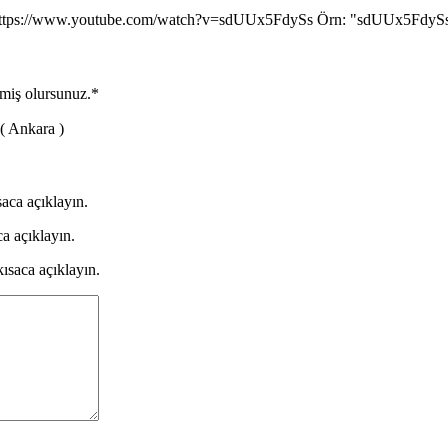
: https://www.youtube.com/watch?v=sdUUx5FdySs Örn: "sdUUx5FdySs
tmiş olursunuz.
*
 ( Ankara )
aca açıklayın.
a açıklayın.
ısaca açıklayın.