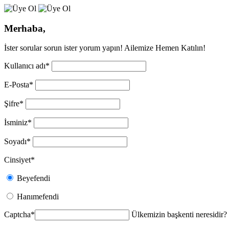
Merhaba,
İster sorular sorun ister yorum yapın! Ailemize Hemen Katılın!
Kullanıcı adı
*
E-Posta
*
Şifre
*
İsminiz
*
Soyadı
*
Cinsiyet
*
Beyefendi
Hanımefendi
Captcha
*
Ülkemizin başkenti neresidir?