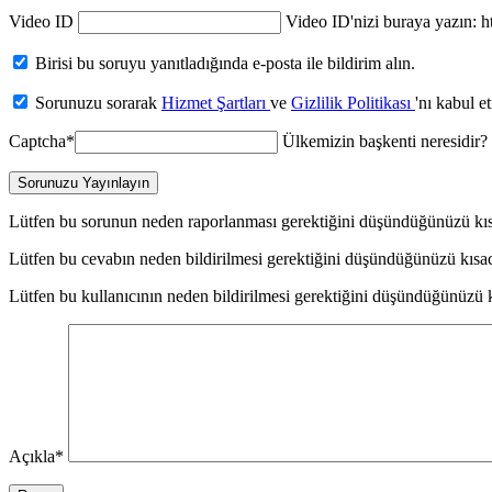
Video ID
Video ID'nizi buraya yazın
Birisi bu soruyu yanıtladığında e-posta ile bildirim alın.
Sorunuzu sorarak
Hizmet Şartları
ve
Gizlilik Politikası
'nı kabul e
Captcha
*
Ülkemizin başkenti neresidir?
Sorunuzu Yayınlayın
Lütfen bu sorunun neden raporlanması gerektiğini düşündüğünüzü kıs
Lütfen bu cevabın neden bildirilmesi gerektiğini düşündüğünüzü kısac
Lütfen bu kullanıcının neden bildirilmesi gerektiğini düşündüğünüzü k
Açıkla
*