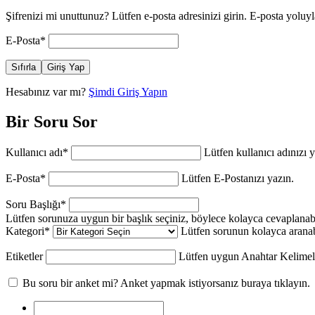
Şifrenizi mi unuttunuz? Lütfen e-posta adresinizi girin. E-posta yoluyla
E-Posta
*
Sıfırla
Giriş Yap
Hesabınız var mı?
Şimdi Giriş Yapın
Bir Soru Sor
Kullanıcı adı
*
Lütfen kullanıcı adınızı y
E-Posta
*
Lütfen E-Postanızı yazın.
Soru Başlığı
*
Lütfen sorunuza uygun bir başlık seçiniz, böylece kolayca cevaplanabi
Kategori
*
Lütfen sorunun kolayca aranab
Etiketler
Lütfen uygun Anahtar Kelimele
Bu soru bir anket mi? Anket yapmak istiyorsanız buraya tıklayın.