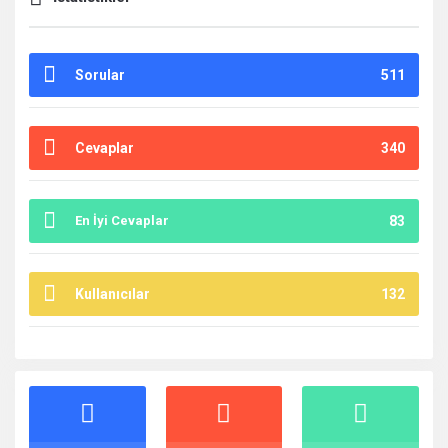
Sorular
511
Cevaplar
340
En İyi Cevaplar
83
Kullanıcılar
132
İstatistikler