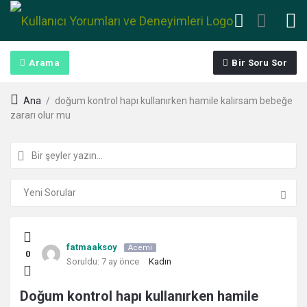
Arama
Bir Soru Sor
Ana
/
doğum kontrol hapı kullanırken hamile kalırsam bebeğe
zararı olur mu
Kullanıcı
fatmaaksoy
Acemi
0
Yorumları
Soruldu:
7 ay önce
Kadın
ve
Doğum kontrol hapı kullanırken hamile