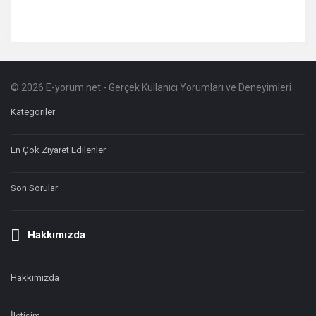
© 2026 E-yorum.net - Gerçek Kullanıcı Yorumları ve Deneyimleri
Footer
Hakkında
Kategoriler
En Çok Ziyaret Edilenler
Son Sorular
Hakkımızda
Hakkımızda
İletişim