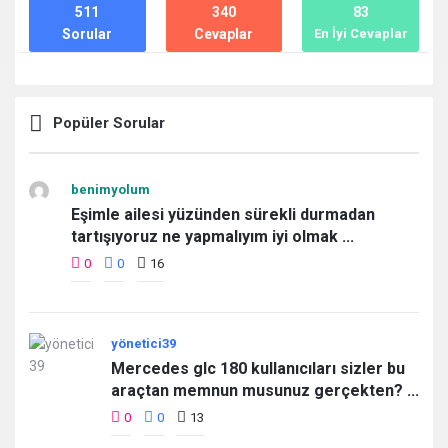
511
340
83
Sorular
Cevaplar
En İyi Cevaplar
Popüler Sorular
benimyolum
Eşimle ailesi yüzünden sürekli durmadan
tartışıyoruz ne yapmalıyım iyi olmak ...
0
0
16
yönetici39
Mercedes glc 180 kullanıcıları sizler bu
araçtan memnun musunuz gerçekten? ...
0
0
13