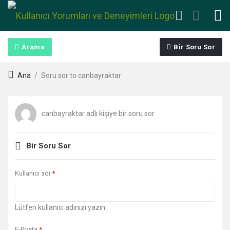
Arama
Bir Soru Sor
Ana
/
Soru sor to canbayraktar
canbayraktar adlı kişiye bir soru sor
Bir Soru Sor
Kullanıcı adı
*
Lütfen kullanıcı adınızı yazın.
E-Posta
*