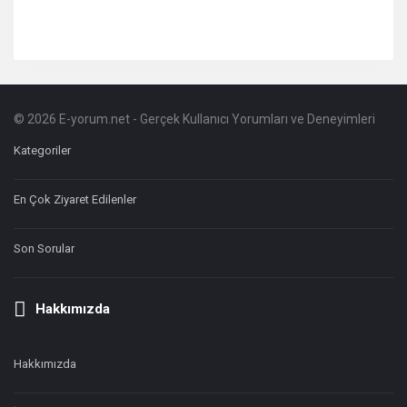
© 2026 E-yorum.net - Gerçek Kullanıcı Yorumları ve Deneyimleri
Footer
Hakkında
Kategoriler
En Çok Ziyaret Edilenler
Son Sorular
Hakkımızda
Hakkımızda