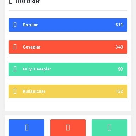
İstatistikler
Sorular
511
Cevaplar
340
En İyi Cevaplar
83
Kullanıcılar
132
İstatistikler