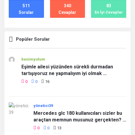
511
340
83
Sorular
Cevaplar
En İyi Cevaplar
Popüler Sorular
benimyolum
Eşimle ailesi yüzünden sürekli durmadan
tartışıyoruz ne yapmalıyım iyi olmak ...
0
0
16
yönetici39
Mercedes glc 180 kullanıcıları sizler bu
araçtan memnun musunuz gerçekten? ...
0
0
13