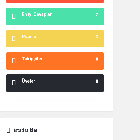
En İyi Cevaplar
2
Puanlar
3
Takipçiler
0
Üyeler
0
İstatistikler