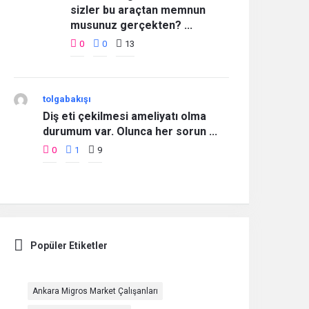
sizler bu araçtan memnun
musunuz gerçekten? ...
0
0
13
tolgabakışı
Diş eti çekilmesi ameliyatı olma
durumum var. Olunca her sorun ...
0
1
9
Popüler Etiketler
Ankara Migros Market Çalışanları