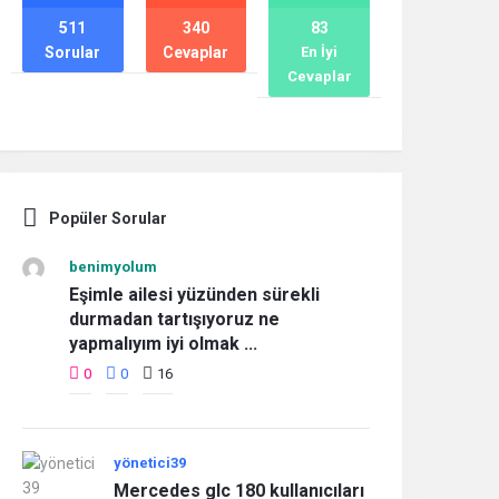
511
340
83
Sorular
Cevaplar
En İyi
Cevaplar
Popüler Sorular
benimyolum
Eşimle ailesi yüzünden sürekli
durmadan tartışıyoruz ne
yapmalıyım iyi olmak ...
0
0
16
yönetici39
Mercedes glc 180 kullanıcıları