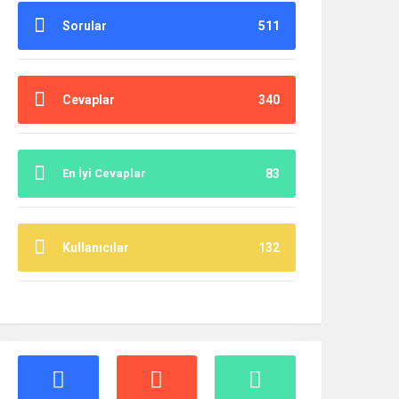
Sorular
511
Cevaplar
340
En İyi Cevaplar
83
Kullanıcılar
132
İstatistikler