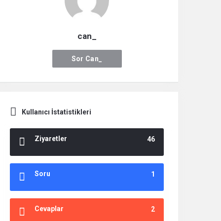
can_
Sor Can_
Kullanıcı İstatistikleri
Ziyaretler
46
Soru
1
Cevaplar
2