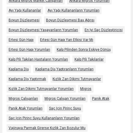
Ankara Migros Market Çalışanları
Ankara Migros Yorumları
Ayı Yağı Kullananlar
Ayı Yağı Kullananların Yorumları
Boyun Düzleşmesi
Boyun Düzleşmesi Baş Ağrısı
Boyun Düzleşmesi Yaşayanların Yorumları
En Iyi Saç Düzleştiricisi
Ertesi Gün Hapı
Ertesi Gün Hapı Yan Etkisi Var Mı
Ertesi Gün Hapı Yorumları
Kalp Pilinden Sonra Eskiye Dönüş
Kalp Pili Takılan Hastaların Yorumları
Kalp Pili Takılanlar
Kaplama Diş
Kaplama Diş Yaptıranların Yorumları
Kaplama Diş Yaptırmak
Kızlık Zarı Dikimi Tutmayanlar
Kızlık Zarı Dikimi Tutmayanlar Yorumları
Migros
Migros Çalışanları
Migros Çalışan Yorumları
Panik Atak
Panik Atak Yorumları
Saç Için Pirinç Suyu
Saç Için Pirinç Suyu Kullananların Yorumları
Vajinaya Parmak Girerse Kızlık Zarı Bozulur Mu