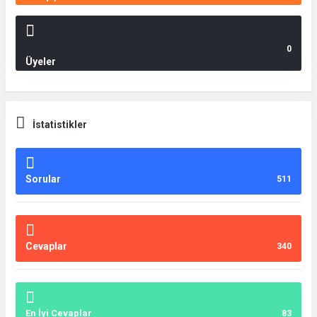
0
Üyeler
İstatistikler
Sorular
511
Cevaplar
340
En İyi Cevaplar
83