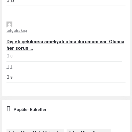
13
tolgabakışı
Diş eti çekilmesi ameliyatı olma durumum var. Olunca
her sorun ...
0
1
9
Popüler Etiketler