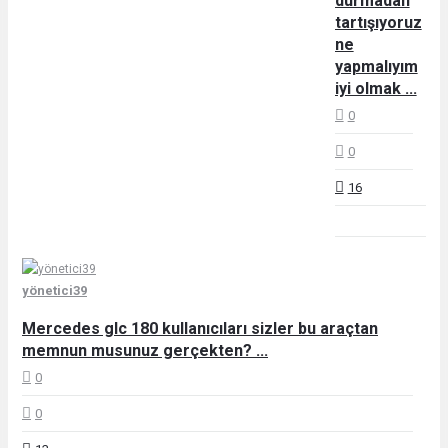
durmadan
tartışıyoruz
ne
yapmalıyım
iyi olmak ...
0
0
16
yönetici39
Mercedes glc 180 kullanıcıları sizler bu araçtan
memnun musunuz gerçekten? ...
0
0