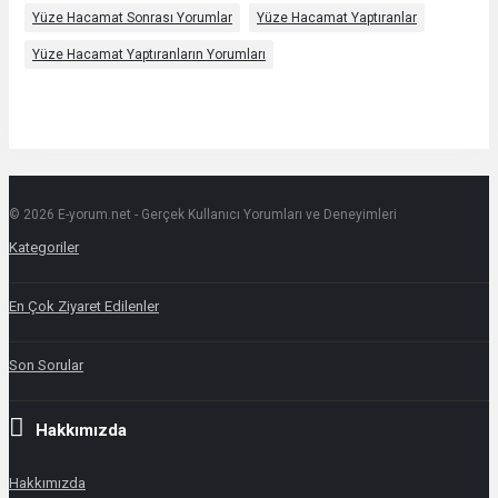
Yüze Hacamat Sonrası Yorumlar
Yüze Hacamat Yaptıranlar
Yüze Hacamat Yaptıranların Yorumları
© 2026 E-yorum.net - Gerçek Kullanıcı Yorumları ve Deneyimleri
Footer
Hakkında
Kategoriler
En Çok Ziyaret Edilenler
Son Sorular
Hakkımızda
Hakkımızda