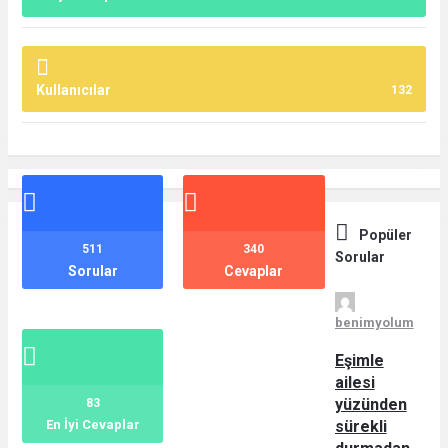
Kullanıcılar
132
İstatistikler
Popüler
511
340
Sorular
Sorular
Cevaplar
benimyolum
Eşimle
ailesi
yüzünden
83
En İyi Cevaplar
sürekli