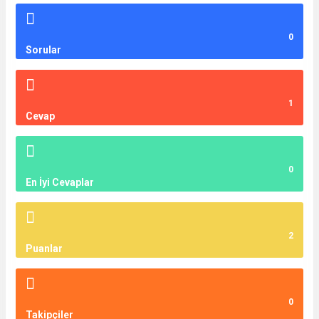
0
Sorular
1
Cevap
0
En İyi Cevaplar
2
Puanlar
0
Takipçiler