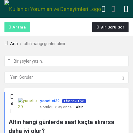
Arama
Bir Soru Sor
Ana
/
altın hangi günler alınır
Kullanıcı
yönetici39
Efsanevi Üye
0
Yorumları
Soruldu:
6 ay önce
Altın
ve
Altın hangi günlerde saat kaçta alınırsa
daha iyi olur?