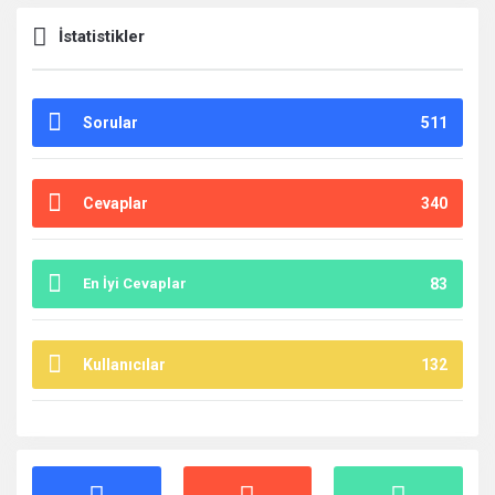
İstatistikler
Sorular
511
Cevaplar
340
En İyi Cevaplar
83
Kullanıcılar
132
İstatistikler