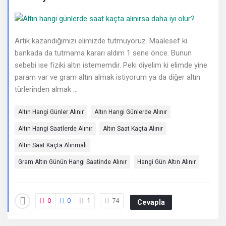
Deneyimleri
En
sonuncu
Artık kazandığımızı elimizde tutmuyoruz. Maalesef ki
bankada da tutmama kararı aldım 1 sene önce. Bunun
Sorular
sebebi ise fiziki altın istememdir. Peki diyelim ki elimde yine
param var ve gram altın almak istiyorum ya da diğer altın
türlerinden almak ...
Altın Hangi Günler Alınır
Altın Hangi Günlerde Alınır
Altın Hangi Saatlerde Alınır
Altın Saat Kaçta Alınır
Altın Saat Kaçta Alınmalı
Gram Altın Günün Hangi Saatinde Alınır
Hangi Gün Altın Alınır
0
0
1
74
Cevapla