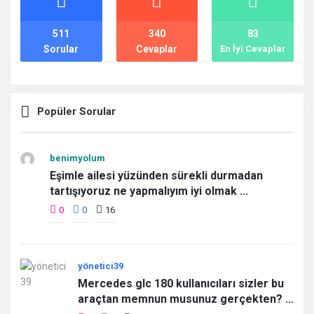
511
340
83
Sorular
Cevaplar
En İyi Cevaplar
Popüler Sorular
benimyolum
Eşimle ailesi yüzünden sürekli durmadan
tartışıyoruz ne yapmalıyım iyi olmak ...
0
0
16
yönetici39
Mercedes glc 180 kullanıcıları sizler bu
araçtan memnun musunuz gerçekten? ...