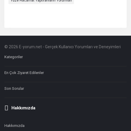
Yüze Hacamat Yaptıranların Yorumları
© 2026 E-yorum.net - Gerçek Kullanıcı Yorumları ve Deneyimleri
Footer
Hakkında
Kategoriler
En Çok Ziyaret Edilenler
Son Sorular
Hakkımızda
Hakkımızda