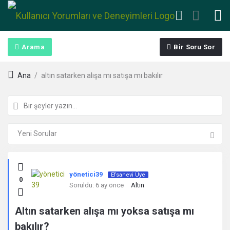
Arama
Bir Soru Sor
Ana
/
altın satarken alışa mı satışa mı bakılır
Kullanıcı
yönetici39
Efsanevi Üye
0
Yorumları
Soruldu:
6 ay önce
Altın
ve
Altın satarken alışa mı yoksa satışa mı
bakılır?