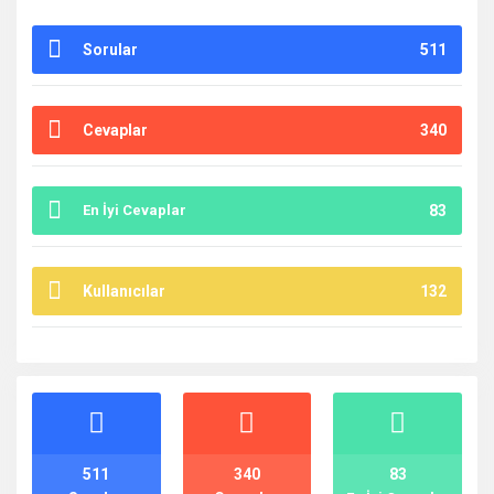
Sorular
511
Cevaplar
340
En İyi Cevaplar
83
Kullanıcılar
132
İstatistikler
511
340
83