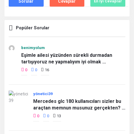
Sorular
Cevaplar
En İyi Cevaplar
Popüler Sorular
benimyolum
Eşimle ailesi yüzünden sürekli durmadan
tartışıyoruz ne yapmalıyım iyi olmak ...
0
0
16
yönetici39
Mercedes glc 180 kullanıcıları sizler bu
araçtan memnun musunuz gerçekten? ...
0
0
13