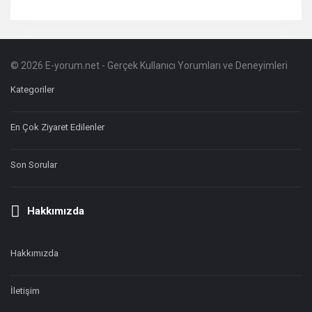
© 2026 E-yorum.net - Gerçek Kullanıcı Yorumları ve Deneyimleri
Footer
Hakkında
Kategoriler
En Çok Ziyaret Edilenler
Son Sorular
Hakkımızda
Hakkımızda
İletişim