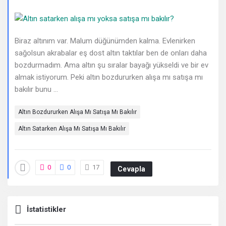
Deneyimleri
En
sonuncu
Biraz altınım var. Malum düğünümden kalma. Evlenirken
sağolsun akrabalar eş dost altın taktılar ben de onları daha
Sorular
bozdurmadım. Ama altın şu sıralar bayağı yükseldi ve bir ev
almak istiyorum. Peki altın bozdururken alışa mı satışa mı
bakılır bunu ...
Altın Bozdururken Alışa Mı Satışa Mı Bakılır
Altın Satarken Alışa Mı Satışa Mı Bakılır
0
0
17
Cevapla
İstatistikler