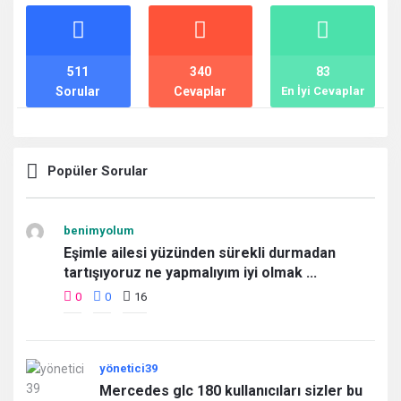
İstatistikler
511
340
83
Sorular
Cevaplar
En İyi Cevaplar
Popüler Sorular
benimyolum
Eşimle ailesi yüzünden sürekli durmadan
tartışıyoruz ne yapmalıyım iyi olmak ...
0
0
16
yönetici39
Mercedes glc 180 kullanıcıları sizler bu