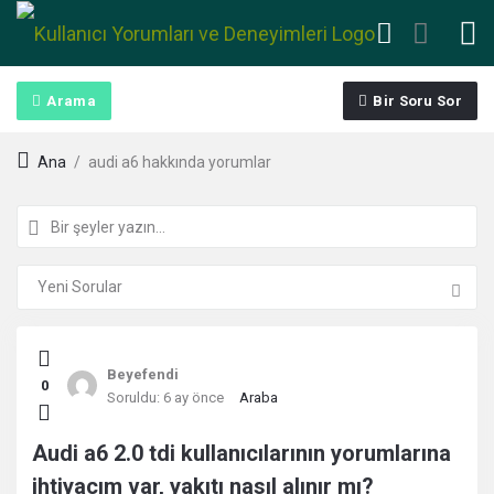
Arama
Bir Soru Sor
Ana
/
audi a6 hakkında yorumlar
Kullanıcı
Beyefendi
0
Yorumları
Soruldu:
6 ay önce
Araba
ve
Audi a6 2.0 tdi kullanıcılarının yorumlarına
ihtiyacım var, yakıtı nasıl alınır mı?