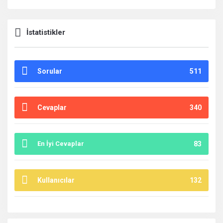
İstatistikler
Sorular
511
Cevaplar
340
En İyi Cevaplar
83
Kullanıcılar
132