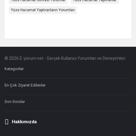
Yüze Hacamat Sonrası Yorumlar
Yüze Hacamat Yaptıranlar
Yüze Hacamat Yaptıranların Yorumları
© 2026 E-yorum.net - Gerçek Kullanıcı Yorumları ve Deneyimleri
Footer
Hakkında
Kategoriler
En Çok Ziyaret Edilenler
Son Sorular
Hakkımızda