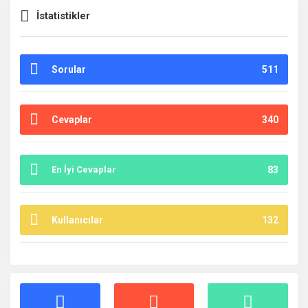
İstatistikler
Sorular
511
Cevaplar
340
En İyi Cevaplar
83
Kullanıcılar
132
İstatistikler