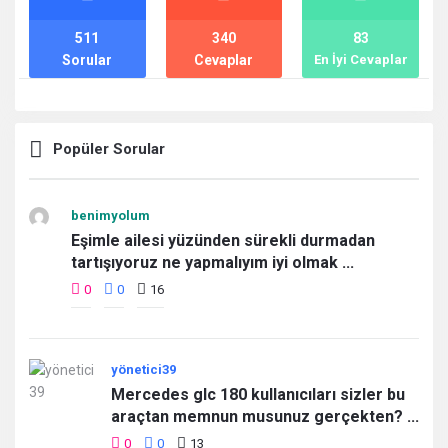
511
340
83
Sorular
Cevaplar
En İyi Cevaplar
Popüler Sorular
benimyolum
Eşimle ailesi yüzünden sürekli durmadan
tartışıyoruz ne yapmalıyım iyi olmak ...
0
0
16
yönetici39
Mercedes glc 180 kullanıcıları sizler bu
araçtan memnun musunuz gerçekten? ...
0
0
13