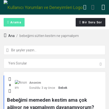
Arama
Bir Soru Sor
Ana
/
bebeğimi sütten kestim ne yapmalıyım
Kullanıcı
Anonim
0
Yorumları
Soruldu:
3 ay önce
Bebek
ve
Bebeğimi memeden kestim ama çok
ağlıyor ne yapmalıyım dayanamıyorum?