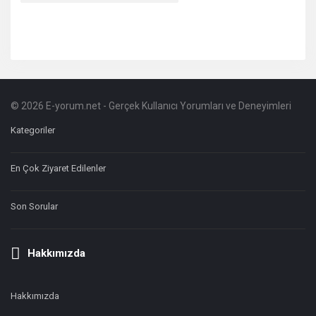
© 2026 E-yorum.net - Gerçek Kullanıcı Yorumları ve Deneyimleri
Footer
Hakkında
Kategoriler
En Çok Ziyaret Edilenler
Son Sorular
Hakkımızda
Hakkımızda