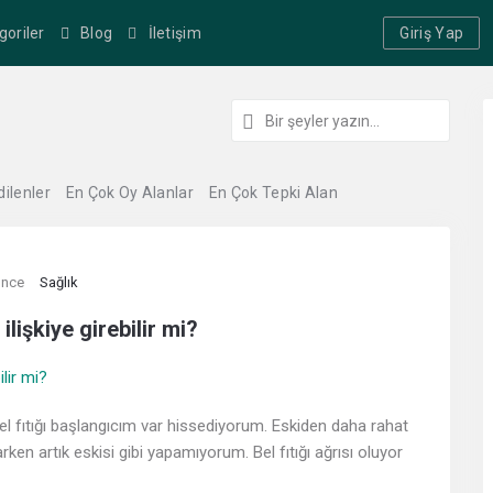
goriler
Blog
İletişim
Giriş Yap
dilenler
En Çok Oy Alanlar
En Çok Tepki Alan
önce
Sağlık
 ilişkiye girebilir mi?
l fıtığı başlangıcım var hissediyorum. Eskiden daha rahat
ken artık eskisi gibi yapamıyorum. Bel fıtığı ağrısı oluyor