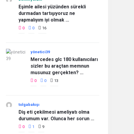
Eşimle ailesi yüzünden sürekli
durmadan tartışıyoruz ne
yapmalıyım iyi olmak ...
0
0
16
yönetici39
Mercedes glc 180 kullanıcıları
sizler bu araçtan memnun
musunuz gerçekten? ...
0
0
13
tolgabakışı
Diş eti çekilmesi ameliyatı olma
durumum var. Olunca her sorun ...
0
1
9