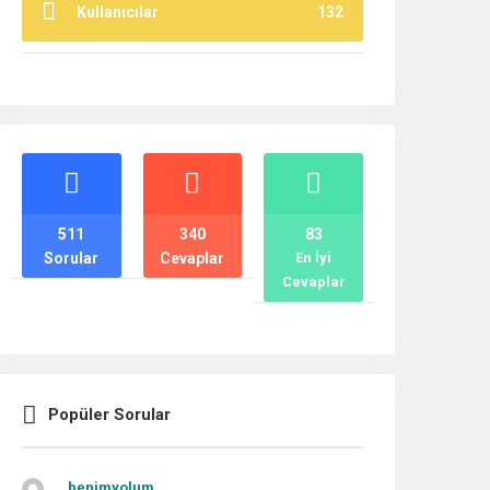
Kullanıcılar
132
İstatistikler
511
340
83
Sorular
Cevaplar
En İyi
Cevaplar
Popüler Sorular
benimyolum