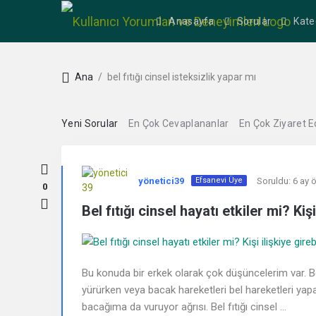
Anasayfa
Sorular
Kate
Ana
/
bel fıtığı cinsel isteksizlik yapar mı
Yeni Sorular
En Çok Cevaplananlar
En Çok Ziyaret E
Kullanıcı
yönetici39
Soruldu:
6 ay 
Efsanevi Üye
Yorumları
0
Bel fıtığı cinsel hayatı etkiler mi? Kişi
ve
Deneyimleri
Bu konuda bir erkek olarak çok düşüncelerim var. Be
En
yürürken veya bacak hareketleri bel hareketleri yapar
bacağıma da vuruyor ağrısı. Bel fıtığı cinsel ...
sonuncu