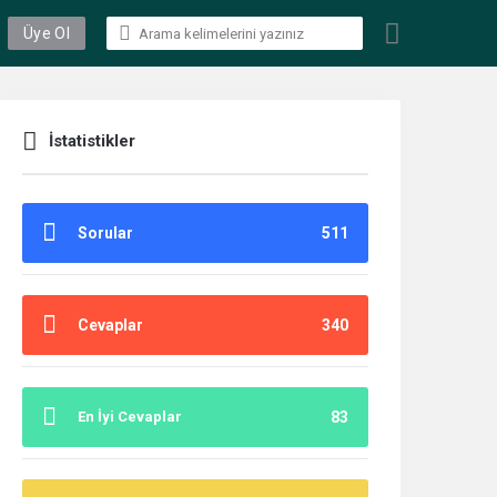
Üye Ol
İstatistikler
Sorular
511
Cevaplar
340
En İyi Cevaplar
83