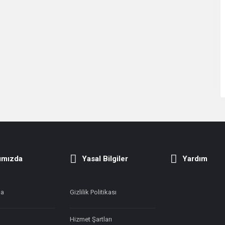
ımızda
Yasal Bilgiler
Yardım
da
Gizlilik Politikası
Hizmet Şartları