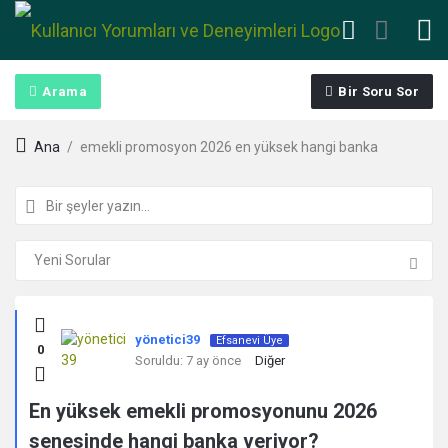
Arama
Bir Soru Sor
Ana
/
emekli promosyon 2026 en yüksek hangi banka
Kullanıcı
yönetici39
Efsanevi Üye
0
Yorumları
Soruldu:
7 ay önce
Diğer
ve
En yüksek emekli promosyonunu 2026
senesinde hangi banka veriyor?