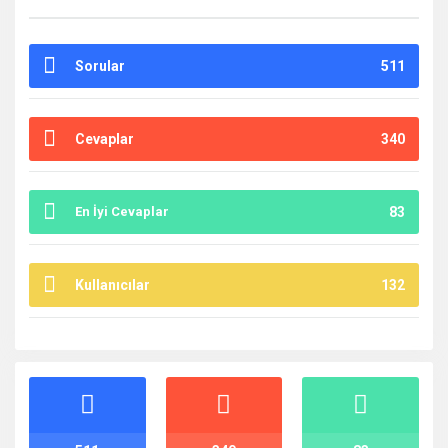
Sorular
511
Cevaplar
340
En İyi Cevaplar
83
Kullanıcılar
132
İstatistikler