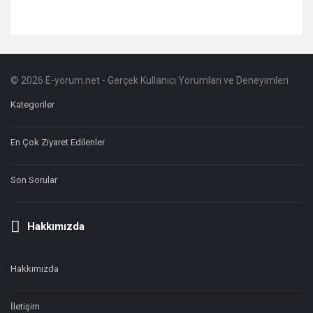
© 2026 E-yorum.net - Gerçek Kullanıcı Yorumları ve Deneyimleri
Footer
Hakkında
Kategoriler
En Çok Ziyaret Edilenler
Son Sorular
Hakkımızda
Hakkımızda
İletişim