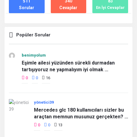
511
340
83
Sorular
Cevaplar
En İyi Cevaplar
Popüler Sorular
benimyolum
Eşimle ailesi yüzünden sürekli durmadan
tartışıyoruz ne yapmalıyım iyi olmak ...
0
0
16
yönetici39
Mercedes glc 180 kullanıcıları sizler bu
araçtan memnun musunuz gerçekten? ...
0
0
13