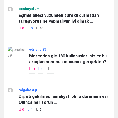
benimyolum
Eşimle ailesi yüzünden sürekli durmadan
tartışıyoruz ne yapmalıyım iyi olmak ...
0
0
16
yönetici39
Mercedes glc 180 kullanıcıları sizler bu
araçtan memnun musunuz gerçekten? ...
0
0
13
tolgabakışı
Diş eti çekilmesi ameliyatı olma durumum var.
Olunca her sorun ...
0
1
9