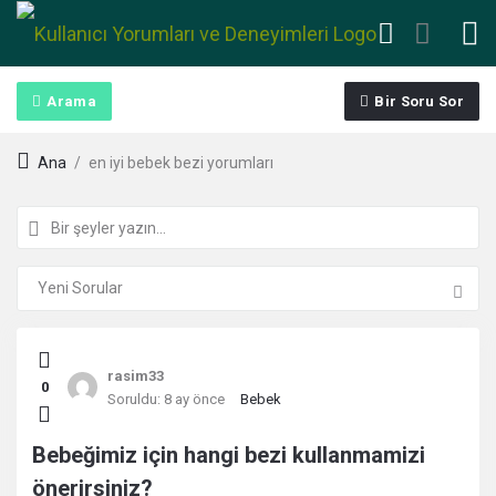
Arama
Bir Soru Sor
Ana
/
en iyi bebek bezi yorumları
Kullanıcı
rasim33
0
Yorumları
Soruldu:
8 ay önce
Bebek
ve
Bebeğimiz için hangi bezi kullanmamizi
önerirsiniz?