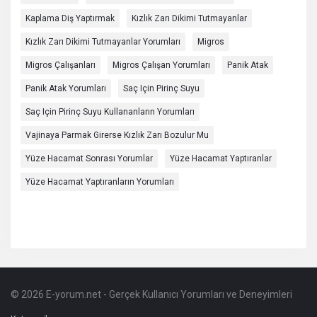
Kaplama Diş Yaptırmak
Kızlık Zarı Dikimi Tutmayanlar
Kızlık Zarı Dikimi Tutmayanlar Yorumları
Migros
Migros Çalışanları
Migros Çalışan Yorumları
Panik Atak
Panik Atak Yorumları
Saç Için Pirinç Suyu
Saç Için Pirinç Suyu Kullananların Yorumları
Vajinaya Parmak Girerse Kızlık Zarı Bozulur Mu
Yüze Hacamat Sonrası Yorumlar
Yüze Hacamat Yaptıranlar
Yüze Hacamat Yaptıranların Yorumları
© 2026 E-yorum.net - Gerçek Kullanıcı Yorumları ve Deneyimleri
Footer
Hakkında