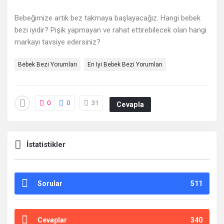
Deneyimleri
Bebeğimize artık bez takmaya başlayacağız. Hangi bebek
En
bezi iyidir? Pişik yapmayan ve rahat ettirebilecek olan hangi
sonuncu
markayı tavsiye edersiniz?
Sorular
Bebek Bezi Yorumları
En Iyi Bebek Bezi Yorumları
0
0
31
Cevapla
İstatistikler
Sorular
511
Cevaplar
340