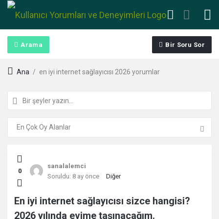
Arama
Bir Soru Sor
Ana
/
en iyi internet sağlayıcısı 2026 yorumlar
Kullanıcı
sanalalemci
0
Yorumları
Soruldu:
8 ay önce
Diğer
ve
En iyi internet sağlayıcısı sizce hangisi?
2026 yılında evime taşınacağım.