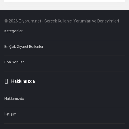
© 2026 E-yorum.net - Gerçek Kullanıcı Yorumları ve Deneyimleri
Footer
Hakkında
Kategoriler
En Çok Ziyaret Edilenler
Son Sorular
Hakkımızda
Hakkımızda
İletişim