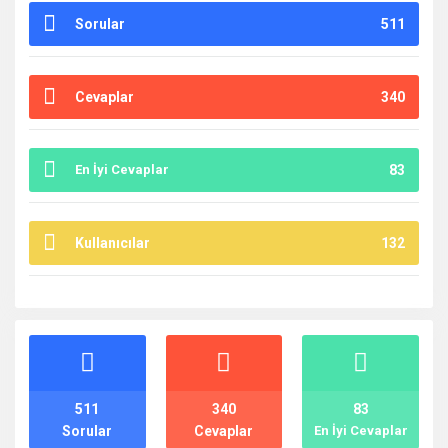
Sorular
511
Cevaplar
340
En İyi Cevaplar
83
Kullanıcılar
132
İstatistikler
511
340
83
Sorular
Cevaplar
En İyi Cevaplar