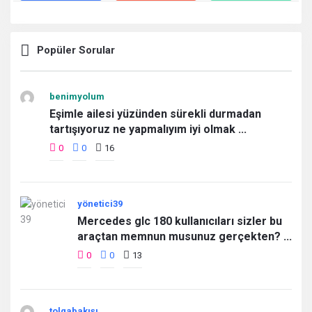
Popüler Sorular
benimyolum
Eşimle ailesi yüzünden sürekli durmadan
tartışıyoruz ne yapmalıyım iyi olmak ...
0
0
16
yönetici39
Mercedes glc 180 kullanıcıları sizler bu
araçtan memnun musunuz gerçekten? ...
0
0
13
tolgabakışı