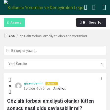
Arama
Bir Soru Sor
Ana
/
göz altı torbası ameliyatı olanların yorumları
Kullanıcı
gizemdemir
Uzman
0
Yorumları
Soruldu:
9 ay önce
Ameliyat
ve
Göz altı torbası ameliyatı olanlar lütfen
sonucu nasıl oldu paylaşabilir mi?