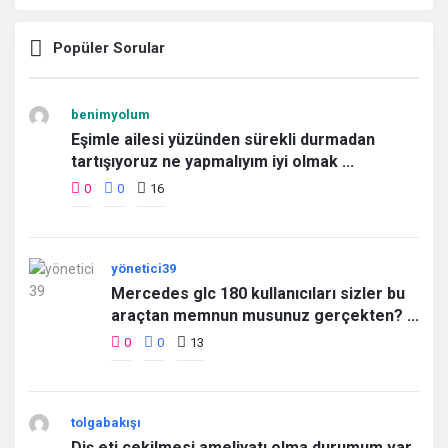
Popüler Sorular
benimyolum
Eşimle ailesi yüzünden sürekli durmadan
tartışıyoruz ne yapmalıyım iyi olmak ...
0
0
16
yönetici39
Mercedes glc 180 kullanıcıları sizler bu
araçtan memnun musunuz gerçekten? ...
0
0
13
tolgabakışı
Diş eti çekilmesi ameliyatı olma durumum var.