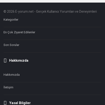
© 2026 E-yorum.net - Gerçek Kullanıcı Yorumları ve Deneyimleri
Footer
Hakkında
Kategoriler
En Çok Ziyaret Edilenler
Son Sorular
Hakkımızda
Hakkımızda
İletişim
Yasal Bilgiler