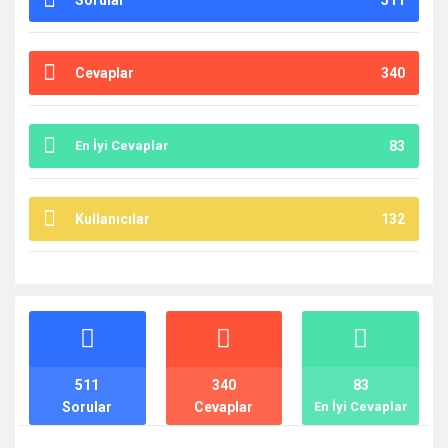
Sorular
511
Cevaplar
340
En İyi Cevaplar
83
Kullanıcılar
132
İstatistikler
511
340
83
Sorular
Cevaplar
En İyi Cevaplar