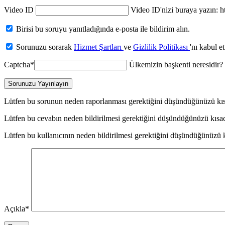
Video ID
Video ID'nizi buraya yazın
Birisi bu soruyu yanıtladığında e-posta ile bildirim alın.
Sorunuzu sorarak
Hizmet Şartları
ve
Gizlilik Politikası
'nı kabul e
Captcha
*
Ülkemizin başkenti neresidir?
Sorunuzu Yayınlayın
Lütfen bu sorunun neden raporlanması gerektiğini düşündüğünüzü kıs
Lütfen bu cevabın neden bildirilmesi gerektiğini düşündüğünüzü kısac
Lütfen bu kullanıcının neden bildirilmesi gerektiğini düşündüğünüzü k
Açıkla
*