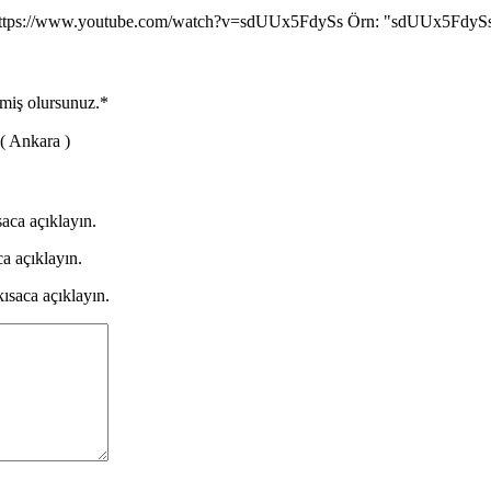
: https://www.youtube.com/watch?v=sdUUx5FdySs Örn: "sdUUx5FdySs
tmiş olursunuz.
*
 ( Ankara )
aca açıklayın.
a açıklayın.
ısaca açıklayın.