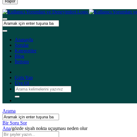
Rapor
Anasayfa
Sorular
Kategoriler
Blog
İletişim
Giriş Yap
Üye Ol
Arama
Bir Soru Sor
Ana
/
gözde siyah nokta uçuşması neden olur