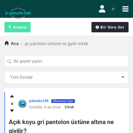
Arama
Bir Soru Sor
Ana
/
gri pantolon üstüne ne giyilir erkek
Kullanıcı
yönetici39
Efsanevi Üye
0
Yorumları
Soruldu:
6 ay önce
Erkek
ve
Açık koyu gri pantolon üstüne altına ne
giyilir?