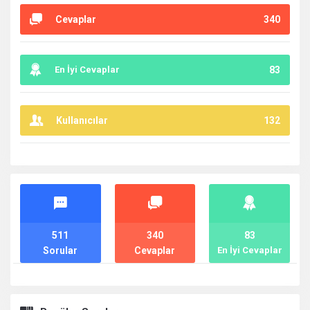
Cevaplar
340
En İyi Cevaplar
83
Kullanıcılar
132
İstatistikler
511
340
83
Sorular
Cevaplar
En İyi Cevaplar