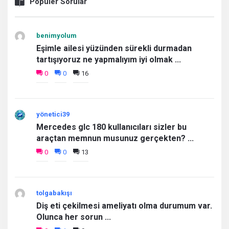
Popüler Sorular
benimyolum
Eşimle ailesi yüzünden sürekli durmadan
tartışıyoruz ne yapmalıyım iyi olmak ...
0
0
16
yönetici39
Mercedes glc 180 kullanıcıları sizler bu
araçtan memnun musunuz gerçekten? ...
0
0
13
tolgabakışı
Diş eti çekilmesi ameliyatı olma durumum var.
Olunca her sorun ...