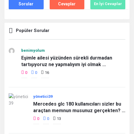
Sorular
Cevaplar
En İyi Cevaplar
Popüler Sorular
benimyolum
Eşimle ailesi yüzünden sürekli durmadan
tartışıyoruz ne yapmalıyım iyi olmak ...
0
0
16
yönetici39
Mercedes glc 180 kullanıcıları sizler bu
araçtan memnun musunuz gerçekten? ...
0
0
13