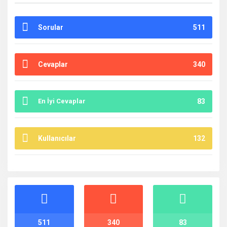
Sorular
511
Cevaplar
340
En İyi Cevaplar
83
Kullanıcılar
132
İstatistikler
511
340
83