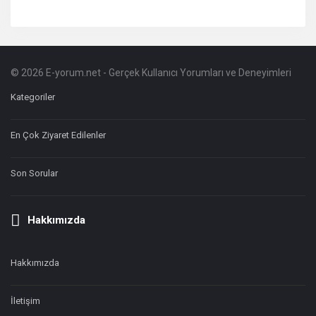
© 2026 E-yorum.net - Gerçek Kullanıcı Yorumları ve Deneyimleri
Footer
Hakkında
Kategoriler
En Çok Ziyaret Edilenler
Son Sorular
Hakkımızda
Hakkımızda
İletişim