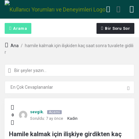
Arama
Bir Soru Sor
Ana
/
hamile kalmak için ilişkiden kaç saat sonra tuvalete gidili
r
Kullanıcı
sevgik.
Acemi
0
Yorumları
Soruldu:
7 ay önce
Kadın
ve
Hamile kalmak için ilişkiye girdikten kaç