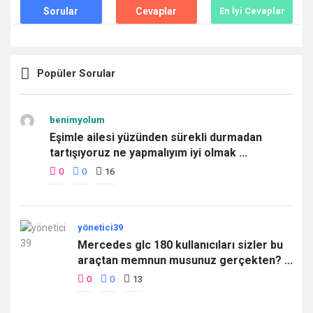
Sorular
Cevaplar
En İyi Cevaplar
Popüler Sorular
benimyolum
Eşimle ailesi yüzünden sürekli durmadan
tartışıyoruz ne yapmalıyım iyi olmak ...
0
0
16
yönetici39
Mercedes glc 180 kullanıcıları sizler bu
araçtan memnun musunuz gerçekten? ...
0
0
13