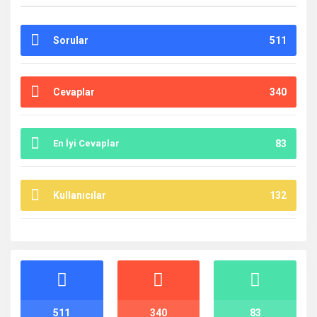
Sorular
511
Cevaplar
340
En İyi Cevaplar
83
Kullanıcılar
132
İstatistikler
511
340
83