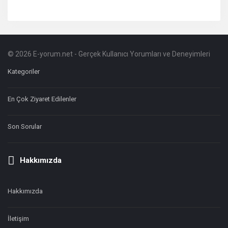
© 2026 E-yorum.net - Gerçek Kullanıcı Yorumları ve Deneyimleri
Footer
Hakkında
Kategoriler
En Çok Ziyaret Edilenler
Son Sorular
Hakkımızda
Hakkımızda
İletişim