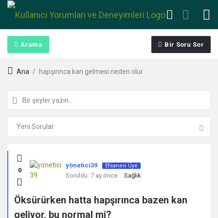
Arama
Bir Soru Sor
Ana
/
hapşırınca kan gelmesi neden olur
Kullanıcı
yönetici39
Efsanevi Üye
0
Yorumları
Soruldu:
7 ay önce
Sağlık
ve
Öksürürken hatta hapşırınca bazen kan
geliyor, bu normal mi?