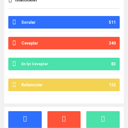
İstatistikler
Sorular
511
Cevaplar
340
En İyi Cevaplar
83
Kullanıcılar
132
İstatistikler