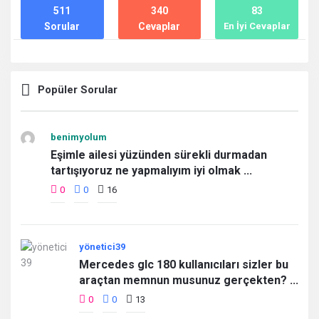
511
340
83
Sorular
Cevaplar
En İyi Cevaplar
Popüler Sorular
benimyolum
Eşimle ailesi yüzünden sürekli durmadan
tartışıyoruz ne yapmalıyım iyi olmak ...
0
0
16
yönetici39
Mercedes glc 180 kullanıcıları sizler bu
araçtan memnun musunuz gerçekten? ...
0
0
13