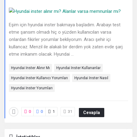
Deneyimleri
En
sonuncu
Eşim için hyundai inster bakmaya başladım. Arabayı test
etme şansım olmadı hiç o yüzden kullanıcıları varsa
Sorular
onlardan fikirler yorumlar bekliyorum. Aracı şehir içi
kullancaz. Menzil ile alakalı bir derdim yok zaten evde şarj
etme imkanım olacak. Hyundai ...
Hyundai Inster Alınır Mı
Hyundai Inster Kullananlar
Hyundai Inster Kullanıcı Yorumları
Hyundai Inster Nasıl
Hyundai Inster Yorumları
0
0
1
31
Cevapla