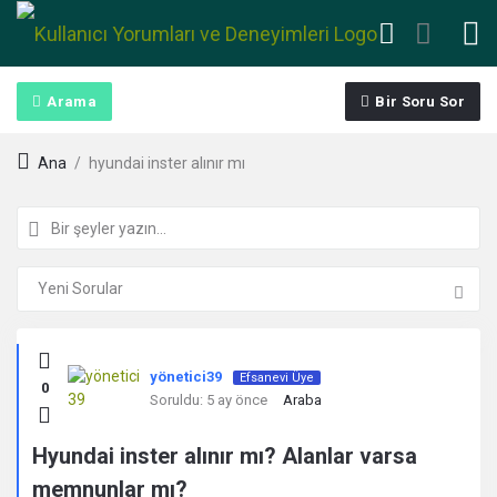
Arama
Bir Soru Sor
Ana
/
hyundai inster alınır mı
Kullanıcı
yönetici39
Efsanevi Üye
0
Yorumları
Soruldu:
5 ay önce
Araba
ve
Hyundai inster alınır mı? Alanlar varsa
memnunlar mı?