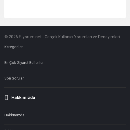
© 2026 E-yorum.net - Gerçek Kullanıcı Yorumları ve Deneyimleri
Footer
Hakkında
Kategoriler
En Çok Ziyaret Edilenler
Son Sorular
Hakkımızda
Hakkımızda