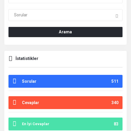
Deneyimleri
En
sonuncu
Arama
Sorular
İstatistikler
Sorular
511
Cevaplar
340
En İyi Cevaplar
83