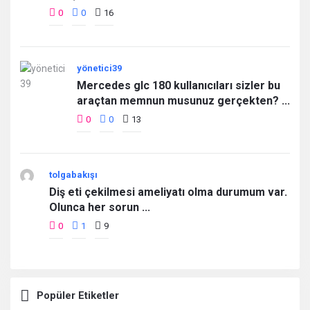
0
0
16
yönetici39
Mercedes glc 180 kullanıcıları sizler bu
araçtan memnun musunuz gerçekten? ...
0
0
13
tolgabakışı
Diş eti çekilmesi ameliyatı olma durumum var.
Olunca her sorun ...
0
1
9
Popüler Etiketler