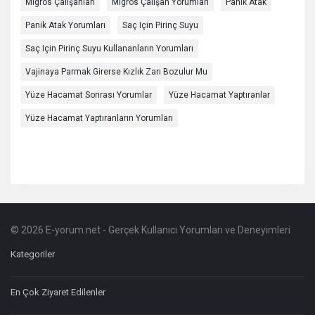
Migros Çalışanları
Migros Çalışan Yorumları
Panik Atak
Panik Atak Yorumları
Saç Için Pirinç Suyu
Saç Için Pirinç Suyu Kullananların Yorumları
Vajinaya Parmak Girerse Kızlık Zarı Bozulur Mu
Yüze Hacamat Sonrası Yorumlar
Yüze Hacamat Yaptıranlar
Yüze Hacamat Yaptıranların Yorumları
© 2026 E-yorum.net - Gerçek Kullanıcı Yorumları ve Deneyimleri
Footer
Hakkında
Kategoriler
En Çok Ziyaret Edilenler