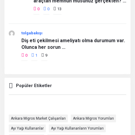
araçtan memnun musunuz gerçekten? ...
0
0
13
tolgabakışı
Diş eti çekilmesi ameliyatı olma durumum var.
Olunca her sorun ...
0
1
9
Popüler Etiketler
Ankara Migros Market Çalışanları
Ankara Migros Yorumları
Ayı Yağı Kullananlar
Ayı Yağı Kullananların Yorumları