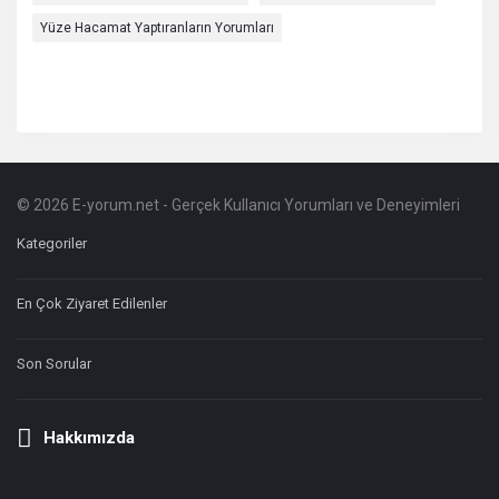
Yüze Hacamat Yaptıranların Yorumları
© 2026 E-yorum.net - Gerçek Kullanıcı Yorumları ve Deneyimleri
Footer
Hakkında
Kategoriler
En Çok Ziyaret Edilenler
Son Sorular
Hakkımızda