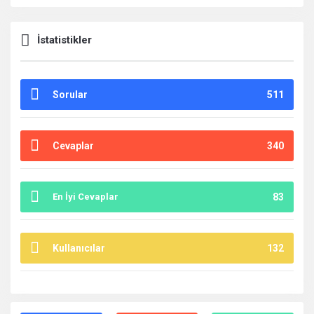
İstatistikler
Sorular
511
Cevaplar
340
En İyi Cevaplar
83
Kullanıcılar
132