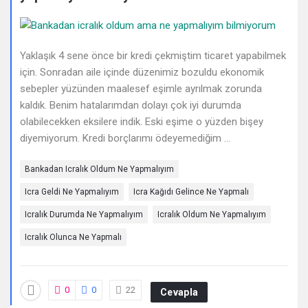
Deneyimleri
En
sonuncu
Yaklaşık 4 sene önce bir kredi çekmiştim ticaret yapabilmek
için. Sonradan aile içinde düzenimiz bozuldu ekonomik
Sorular
sebepler yüzünden maalesef eşimle ayrılmak zorunda
kaldık. Benim hatalarımdan dolayı çok iyi durumda
olabilecekken eksilere indik. Eski eşime o yüzden bişey
diyemiyorum. Kredi borçlarımı ödeyemediğim ...
Bankadan Icralık Oldum Ne Yapmalıyım
Icra Geldi Ne Yapmalıyım
Icra Kağıdı Gelince Ne Yapmalı
Icralık Durumda Ne Yapmalıyım
Icralık Oldum Ne Yapmalıyım
Icralık Olunca Ne Yapmalı
0
0
22
Cevapla