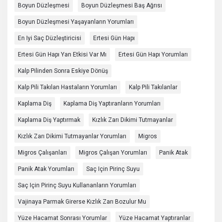
Boyun Düzleşmesi
Boyun Düzleşmesi Baş Ağrısı
Boyun Düzleşmesi Yaşayanların Yorumları
En Iyi Saç Düzleştiricisi
Ertesi Gün Hapı
Ertesi Gün Hapı Yan Etkisi Var Mı
Ertesi Gün Hapı Yorumları
Kalp Pilinden Sonra Eskiye Dönüş
Kalp Pili Takılan Hastaların Yorumları
Kalp Pili Takılanlar
Kaplama Diş
Kaplama Diş Yaptıranların Yorumları
Kaplama Diş Yaptırmak
Kızlık Zarı Dikimi Tutmayanlar
Kızlık Zarı Dikimi Tutmayanlar Yorumları
Migros
Migros Çalışanları
Migros Çalışan Yorumları
Panik Atak
Panik Atak Yorumları
Saç Için Pirinç Suyu
Saç Için Pirinç Suyu Kullananların Yorumları
Vajinaya Parmak Girerse Kızlık Zarı Bozulur Mu
Yüze Hacamat Sonrası Yorumlar
Yüze Hacamat Yaptıranlar