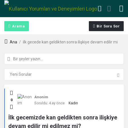
Arama
Bir Soru Sor
Ana
/
ilk gecede kan geldikten sonra ilişkiye devam edilir mi
Kullanıcı
Anonim
0
Yorumları
Soruldu:
4 ay önce
Kadın
ve
İlk gecemizde kan geldikten sonra ilişkiye
devam edilir mi edilmez mi?