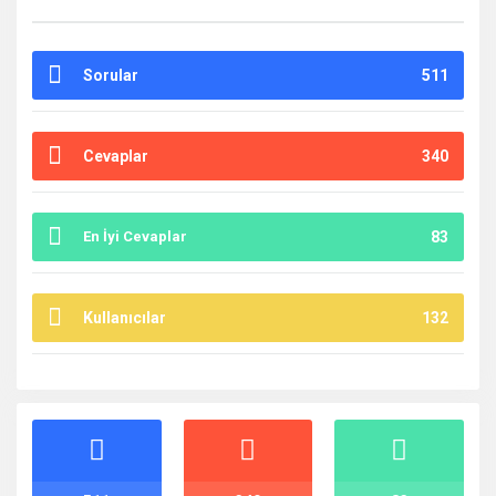
Sorular
511
Cevaplar
340
En İyi Cevaplar
83
Kullanıcılar
132
İstatistikler