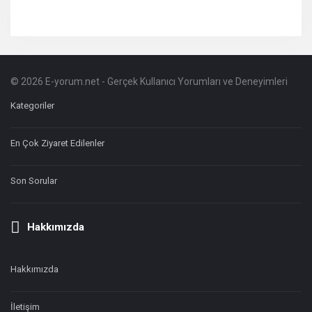
© 2026 E-yorum.net - Gerçek Kullanıcı Yorumları ve Deneyimleri
Footer
Hakkında
Kategoriler
En Çok Ziyaret Edilenler
Son Sorular
Hakkımızda
Hakkımızda
İletişim