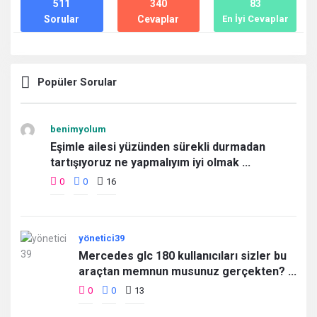
511
340
83
Sorular
Cevaplar
En İyi Cevaplar
Popüler Sorular
benimyolum
Eşimle ailesi yüzünden sürekli durmadan
tartışıyoruz ne yapmalıyım iyi olmak ...
0
0
16
yönetici39
Mercedes glc 180 kullanıcıları sizler bu
araçtan memnun musunuz gerçekten? ...
0
0
13