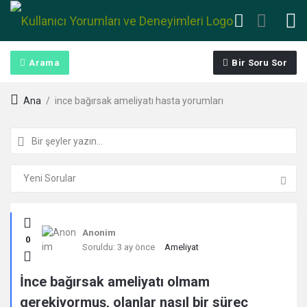
Arama
Bir Soru Sor
Ana
/
ince bağırsak ameliyatı hasta yorumları
Kullanıcı
Anonim
0
Yorumları
Soruldu:
3 ay önce
Ameliyat
ve
İnce bağırsak ameliyatı olmam
gerekiyormuş, olanlar nasıl bir süreç