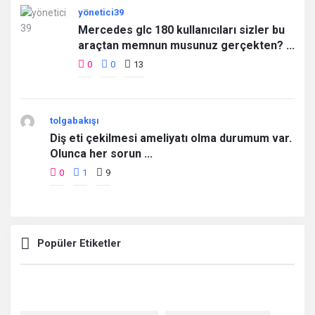
yönetici39
Mercedes glc 180 kullanıcıları sizler bu
araçtan memnun musunuz gerçekten? ...
0
0
13
tolgabakışı
Diş eti çekilmesi ameliyatı olma durumum var.
Olunca her sorun ...
0
1
9
Popüler Etiketler