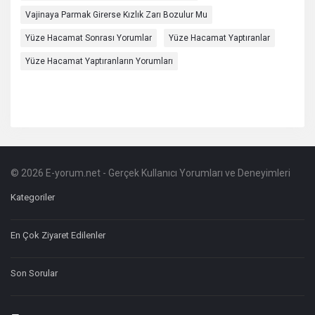
Vajinaya Parmak Girerse Kızlık Zarı Bozulur Mu
Yüze Hacamat Sonrası Yorumlar
Yüze Hacamat Yaptıranlar
Yüze Hacamat Yaptıranların Yorumları
© 2026 E-yorum.net - Gerçek Kullanıcı Yorumları ve Deneyimleri
Footer
Hakkında
Kategoriler
En Çok Ziyaret Edilenler
Son Sorular