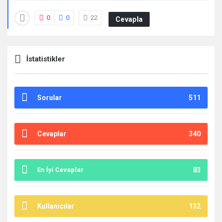
0
0
22
Cevapla
İstatistikler
Sorular
511
Cevaplar
340
En İyi Cevaplar
83
Kullanıcılar
132