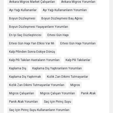
Ankara Migros Market Çalışanları
Ankara Migros Yorumları
Ayı Yağı Kullananlar
Ayı Yağı Kullananların Yorumları
Boyun Düzleşmesi
Boyun Düzleşmesi Baş Ağrısı
Boyun Düzleşmesi Yaşayanların Yorumları
En Iyi Saç Düzleştiricisi
Ertesi Gün Hapı
Ertesi Gün Hapı Yan Etkisi Var Mı
Ertesi Gün Hapı Yorumları
Kalp Pilinden Sonra Eskiye Dönüş
Kalp Pili Takılan Hastaların Yorumları
Kalp Pili Takılanlar
Kaplama Diş
Kaplama Diş Yaptıranların Yorumları
Kaplama Diş Yaptırmak
Kızlık Zarı Dikimi Tutmayanlar
Kızlık Zarı Dikimi Tutmayanlar Yorumları
Migros
Migros Çalışanları
Migros Çalışan Yorumları
Panik Atak
Panik Atak Yorumları
Saç Için Pirinç Suyu
Saç Için Pirinç Suyu Kullananların Yorumları