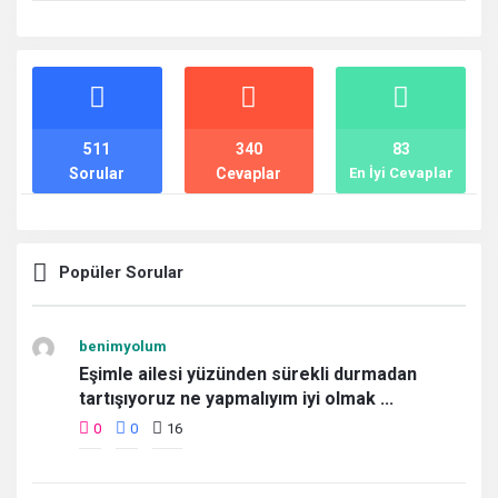
İstatistikler
511
340
83
Sorular
Cevaplar
En İyi Cevaplar
Popüler Sorular
benimyolum
Eşimle ailesi yüzünden sürekli durmadan
tartışıyoruz ne yapmalıyım iyi olmak ...
0
0
16