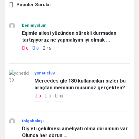
Popüler Sorular
benimyolum
Eşimle ailesi yüzünden sürekli durmadan
tartışıyoruz ne yapmalıyım iyi olmak ...
0
0
16
yönetici39
Mercedes glc 180 kullanıcıları sizler bu
araçtan memnun musunuz gerçekten? ...
0
0
13
tolgabakışı
Diş eti çekilmesi ameliyatı olma durumum var.
Olunca her sorun ...