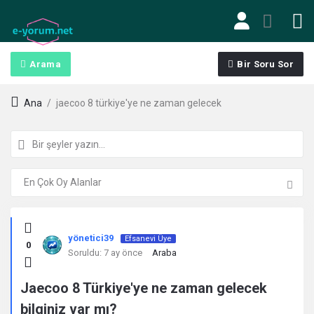
Arama
Bir Soru Sor
Ana
/
jaecoo 8 türkiye'ye ne zaman gelecek
Kullanıcı
yönetici39
Efsanevi Üye
0
Yorumları
Soruldu:
7 ay önce
Araba
ve
Jaecoo 8 Türkiye'ye ne zaman gelecek
bilginiz var mı?