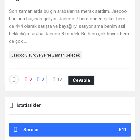
Deneyimleri
Son zamanlarda bu çin arabalarına merak sardım. Jaecoo
En
bunların başında geliyor. Jaecoo 7 hem önden çeker hem
sonuncu
de 4×4 olarak satışta ve bayağı iyi satıyor ama benim asıl
beklediğim araba Jaecoo 8 modeli. Bu hem çok büyük hem
Sorular
de çok ...
Jaecoo 8 Türkiye'ye Ne Zaman Gelecek
0
0
18
Cevapla
İstatistikler
Sorular
511