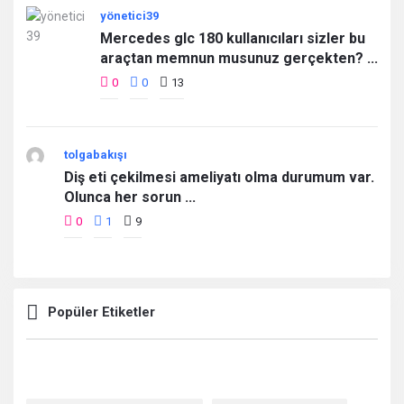
yönetici39
Mercedes glc 180 kullanıcıları sizler bu
araçtan memnun musunuz gerçekten? ...
0
0
13
tolgabakışı
Diş eti çekilmesi ameliyatı olma durumum var.
Olunca her sorun ...
0
1
9
Popüler Etiketler