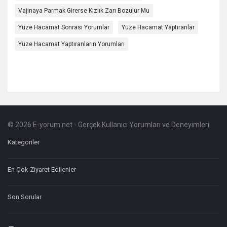
Vajinaya Parmak Girerse Kızlık Zarı Bozulur Mu
Yüze Hacamat Sonrası Yorumlar
Yüze Hacamat Yaptıranlar
Yüze Hacamat Yaptıranların Yorumları
© 2026 E-yorum.net - Gerçek Kullanıcı Yorumları ve Deneyimleri
Footer
Hakkında
Kategoriler
En Çok Ziyaret Edilenler
Son Sorular