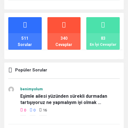
İstatistikler
511
340
83
Sorular
Cevaplar
En İyi Cevaplar
Popüler Sorular
benimyolum
Eşimle ailesi yüzünden sürekli durmadan
tartışıyoruz ne yapmalıyım iyi olmak ...
0
0
16