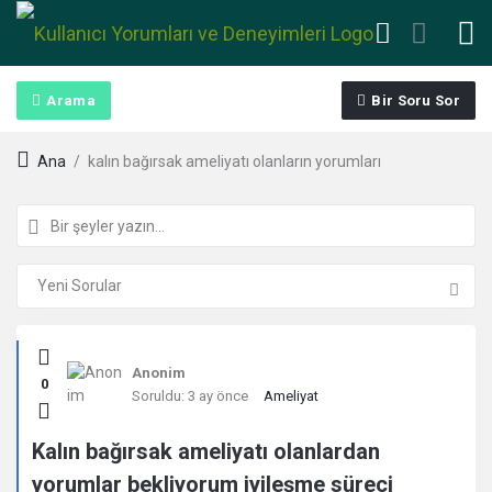
Arama
Bir Soru Sor
Ana
/
kalın bağırsak ameliyatı olanların yorumları
Kullanıcı
Anonim
0
Yorumları
Soruldu:
3 ay önce
Ameliyat
ve
Kalın bağırsak ameliyatı olanlardan
yorumlar bekliyorum iyileşme süreci