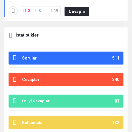
0
0
19
Cevapla
İstatistikler
Sorular
511
Cevaplar
340
En İyi Cevaplar
83
Kullanıcılar
132