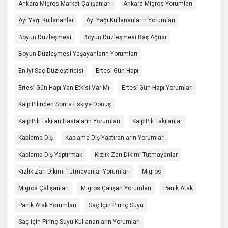
Ankara Migros Market Çalışanları
Ankara Migros Yorumları
Ayı Yağı Kullananlar
Ayı Yağı Kullananların Yorumları
Boyun Düzleşmesi
Boyun Düzleşmesi Baş Ağrısı
Boyun Düzleşmesi Yaşayanların Yorumları
En Iyi Saç Düzleştiricisi
Ertesi Gün Hapı
Ertesi Gün Hapı Yan Etkisi Var Mı
Ertesi Gün Hapı Yorumları
Kalp Pilinden Sonra Eskiye Dönüş
Kalp Pili Takılan Hastaların Yorumları
Kalp Pili Takılanlar
Kaplama Diş
Kaplama Diş Yaptıranların Yorumları
Kaplama Diş Yaptırmak
Kızlık Zarı Dikimi Tutmayanlar
Kızlık Zarı Dikimi Tutmayanlar Yorumları
Migros
Migros Çalışanları
Migros Çalışan Yorumları
Panik Atak
Panik Atak Yorumları
Saç Için Pirinç Suyu
Saç Için Pirinç Suyu Kullananların Yorumları