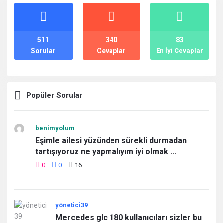
İstatistikler
511
340
83
Sorular
Cevaplar
En İyi Cevaplar
Popüler Sorular
benimyolum
Eşimle ailesi yüzünden sürekli durmadan
tartışıyoruz ne yapmalıyım iyi olmak ...
0
0
16
yönetici39
Mercedes glc 180 kullanıcıları sizler bu