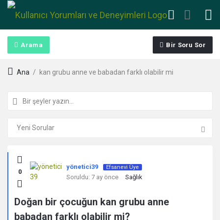
Arama
Bir Soru Sor
Ana
/
kan grubu anne ve babadan farklı olabilir mi​
Kullanıcı
yönetici39
Efsanevi Üye
0
Yorumları
Soruldu:
7 ay önce
Sağlık
ve
Doğan bir çocuğun kan grubu anne
babadan farklı olabilir mi?