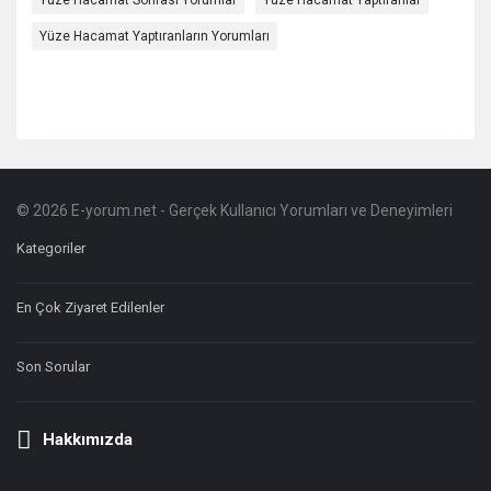
Yüze Hacamat Sonrası Yorumlar
Yüze Hacamat Yaptıranlar
Yüze Hacamat Yaptıranların Yorumları
© 2026 E-yorum.net - Gerçek Kullanıcı Yorumları ve Deneyimleri
Footer
Hakkında
Kategoriler
En Çok Ziyaret Edilenler
Son Sorular
Hakkımızda