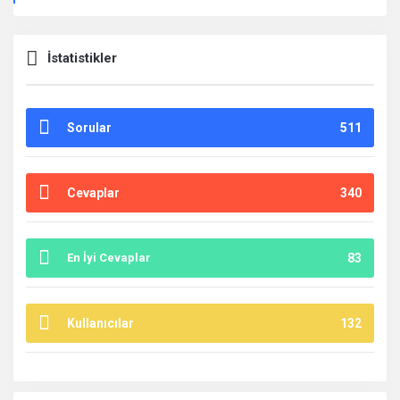
İstatistikler
Sorular
511
Cevaplar
340
En İyi Cevaplar
83
Kullanıcılar
132