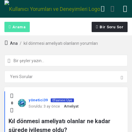
Arama
Bir Soru Sor
Ana
/
kıl dönmesi ameliyatı olanların yorumları
Kullanıcı
yönetici39
Efsanevi Üye
0
Yorumları
Soruldu:
3 ay önce
Ameliyat
ve
Kıl dönmesi ameliyatı olanlar ne kadar
sürede iyileşme oldu?