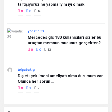
tartışıyoruz ne yapmalıyım iyi olmak ...
0
0
16
yönetici39
Mercedes glc 180 kullanıcıları sizler bu
araçtan memnun musunuz gerçekten? ...
0
0
13
tolgabakışı
Diş eti çekilmesi ameliyatı olma durumum var.
Olunca her sorun ...
0
1
9