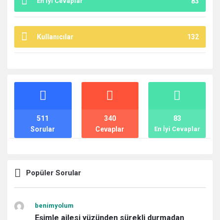
En İyi Cevaplar
83
Kullanıcılar
132
İstatistikler
511
340
83
Sorular
Cevaplar
En İyi Cevaplar
Popüler Sorular
benimyolum
Eşimle ailesi yüzünden sürekli durmadan