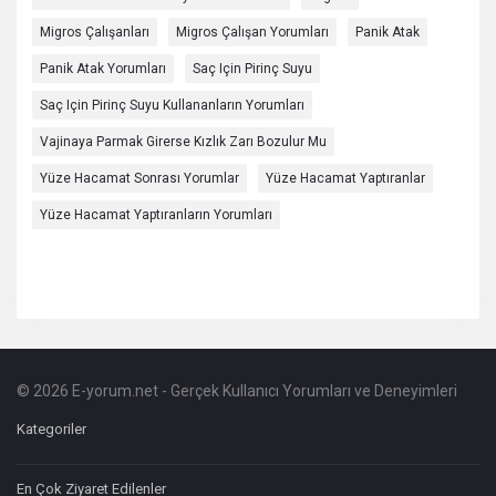
Migros Çalışanları
Migros Çalışan Yorumları
Panik Atak
Panik Atak Yorumları
Saç Için Pirinç Suyu
Saç Için Pirinç Suyu Kullananların Yorumları
Vajinaya Parmak Girerse Kızlık Zarı Bozulur Mu
Yüze Hacamat Sonrası Yorumlar
Yüze Hacamat Yaptıranlar
Yüze Hacamat Yaptıranların Yorumları
© 2026 E-yorum.net - Gerçek Kullanıcı Yorumları ve Deneyimleri
Footer
Hakkında
Kategoriler
En Çok Ziyaret Edilenler