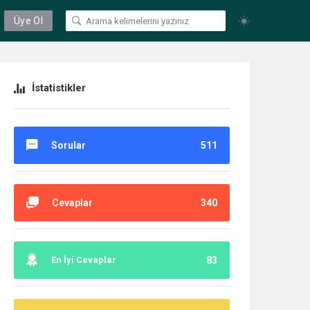
Üye Ol
İstatistikler
Sorular
511
Cevaplar
340
En İyi Cevaplar
83