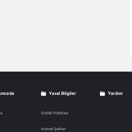
ımızda
Yasal Bilgiler
Yardım
da
Gizlilik Politikası
Hizmet Şartları