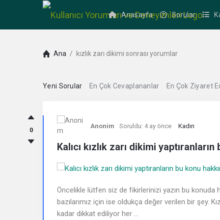
Anasayfa
Sorular
K
Ana
/
kızlık zarı dikimi sonrası yorumlar
Yeni Sorular
En Çok Cevaplananlar
En Çok Ziyaret E
Kullanıcı
Anonim
Soruldu:
4 ay önce
Kadın
Yorumları
0
Kalıcı kızlık zarı dikimi yaptıranlar
ve
Deneyimleri
Öncelikle lütfen siz de fikirlerinizi yazın bu konuda
En
bazılarımız için ise oldukça değer verilen bir şey. Kı
kadar dikkat ediliyor her ...
sonuncu