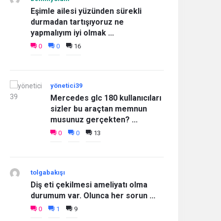
Eşimle ailesi yüzünden sürekli
durmadan tartışıyoruz ne
yapmalıyım iyi olmak ...
0
0
16
yönetici39
Mercedes glc 180 kullanıcıları
sizler bu araçtan memnun
musunuz gerçekten? ...
0
0
13
tolgabakışı
Diş eti çekilmesi ameliyatı olma
durumum var. Olunca her sorun ...
0
1
9