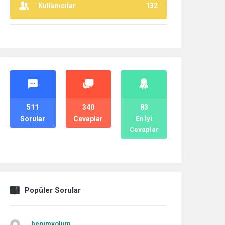
Kullanıcılar
132
İstatistikler
511
340
83
Sorular
Cevaplar
En İyi
Cevaplar
Popüler Sorular
benimyolum