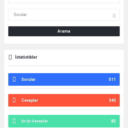
Deneyimleri
En
sonuncu
Arama
Sorular
İstatistikler
Sorular
511
Cevaplar
340
En İyi Cevaplar
83