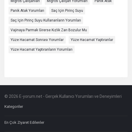
Migros Çalışanları
Migros Çalışan Yorumları
Panik Atak
Panik Atak Yorumları
Saç Için Pirinç Suyu
Saç Için Pirinç Suyu Kullananların Yorumları
Vajinaya Parmak Girerse Kızlık Zarı Bozulur Mu
Yüze Hacamat Sonrası Yorumlar
Yüze Hacamat Yaptıranlar
Yüze Hacamat Yaptıranların Yorumları
© 2026 E-yorum.net - Gerçek Kullanıcı Yorumları ve Deneyimleri
Footer
Hakkında
Kategoriler
En Çok Ziyaret Edilenler