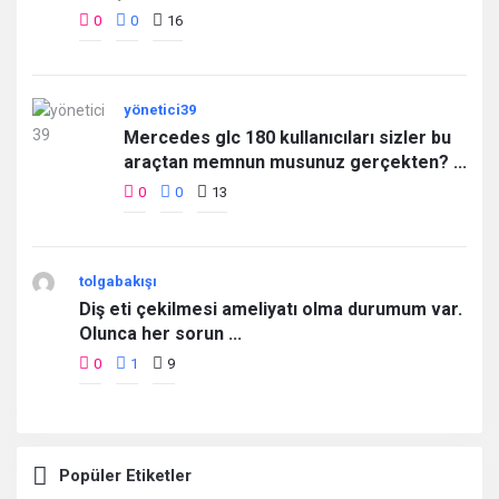
0
0
16
yönetici39
Mercedes glc 180 kullanıcıları sizler bu
araçtan memnun musunuz gerçekten? ...
0
0
13
tolgabakışı
Diş eti çekilmesi ameliyatı olma durumum var.
Olunca her sorun ...
0
1
9
Popüler Etiketler