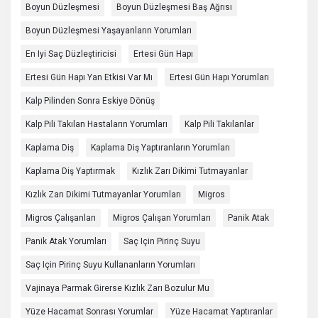
Boyun Düzleşmesi
Boyun Düzleşmesi Baş Ağrısı
Boyun Düzleşmesi Yaşayanların Yorumları
En Iyi Saç Düzleştiricisi
Ertesi Gün Hapı
Ertesi Gün Hapı Yan Etkisi Var Mı
Ertesi Gün Hapı Yorumları
Kalp Pilinden Sonra Eskiye Dönüş
Kalp Pili Takılan Hastaların Yorumları
Kalp Pili Takılanlar
Kaplama Diş
Kaplama Diş Yaptıranların Yorumları
Kaplama Diş Yaptırmak
Kızlık Zarı Dikimi Tutmayanlar
Kızlık Zarı Dikimi Tutmayanlar Yorumları
Migros
Migros Çalışanları
Migros Çalışan Yorumları
Panik Atak
Panik Atak Yorumları
Saç Için Pirinç Suyu
Saç Için Pirinç Suyu Kullananların Yorumları
Vajinaya Parmak Girerse Kızlık Zarı Bozulur Mu
Yüze Hacamat Sonrası Yorumlar
Yüze Hacamat Yaptıranlar