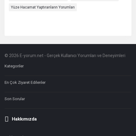
Yüze Hacamat Yaptıranların Yorumları
© 2026 E-yorum.net - Gerçek Kullanıcı Yorumları ve Deneyimleri
Footer
Hakkında
Kategoriler
En Çok Ziyaret Edilenler
Son Sorular
Hakkımızda