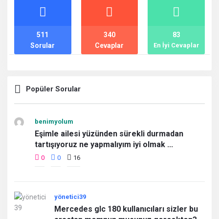
İstatistikler
511
340
83
Sorular
Cevaplar
En İyi Cevaplar
Popüler Sorular
benimyolum
Eşimle ailesi yüzünden sürekli durmadan
tartışıyoruz ne yapmalıyım iyi olmak ...
0
0
16
yönetici39
Mercedes glc 180 kullanıcıları sizler bu