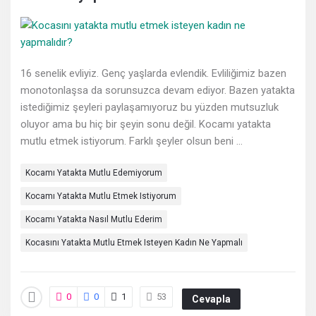
Deneyimleri
En
sonuncu
16 senelik evliyiz. Genç yaşlarda evlendik. Evliliğimiz bazen
Sorular
monotonlaşsa da sorunsuzca devam ediyor. Bazen yatakta
istediğimiz şeyleri paylaşamıyoruz bu yüzden mutsuzluk
oluyor ama bu hiç bir şeyin sonu değil. Kocamı yatakta
mutlu etmek istiyorum. Farklı şeyler olsun beni ...
Kocamı Yatakta Mutlu Edemiyorum
Kocamı Yatakta Mutlu Etmek Istiyorum
Kocamı Yatakta Nasıl Mutlu Ederim
Kocasını Yatakta Mutlu Etmek Isteyen Kadın Ne Yapmalı
0
0
1
53
Cevapla