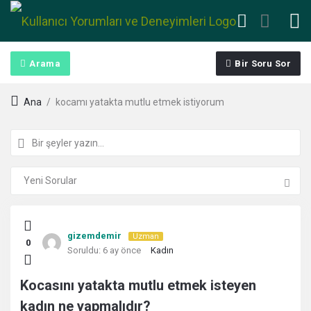
Arama
Bir Soru Sor
Ana
/
kocamı yatakta mutlu etmek istiyorum
Kullanıcı
gizemdemir
Uzman
0
Yorumları
Soruldu:
6 ay önce
Kadın
ve
Kocasını yatakta mutlu etmek isteyen
kadın ne yapmalıdır?