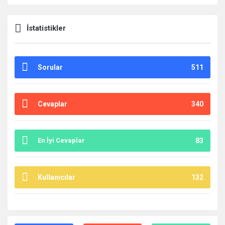
İstatistikler
Sorular
511
Cevaplar
340
En İyi Cevaplar
83
Kullanıcılar
132