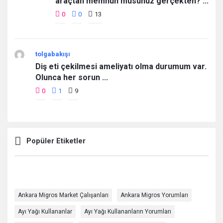
araçtan memnun musunuz gerçekten? ...
0
0
13
tolgabakışı
Diş eti çekilmesi ameliyatı olma durumum var.
Olunca her sorun ...
0
1
9
Popüler Etiketler
Ankara Migros Market Çalışanları
Ankara Migros Yorumları
Ayı Yağı Kullananlar
Ayı Yağı Kullananların Yorumları