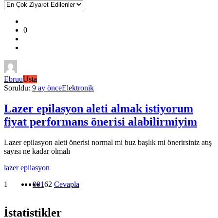
Kullanıcı
0
Yorumları
ve
Deneyimleri
En
Ebruu
Usta
sonuncu
Soruldu:
9 ay önce
Elektronik
Sorular
Lazer epilasyon aleti almak istiyorum
fiyat performans önerisi alabilirmiyim
Lazer epilasyon aleti önerisi normal mi buz başlık mi önerirsiniz atış
sayısı ne kadar olmalı
lazer epilasyon
1
0
0
1
62
Cevapla
İstatistikler