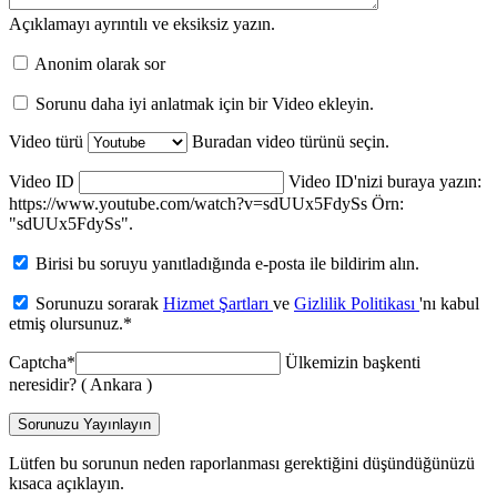
Açıklamayı ayrıntılı ve eksiksiz yazın.
Anonim olarak sor
Sorunu daha iyi anlatmak için bir Video ekleyin.
Video türü
Buradan video türünü seçin.
Video ID
Video ID'nizi buraya yazın:
https://www.youtube.com/watch?v=sdUUx5FdySs Örn:
"sdUUx5FdySs".
Birisi bu soruyu yanıtladığında e-posta ile bildirim alın.
Sorunuzu sorarak
Hizmet Şartları
ve
Gizlilik Politikası
'nı kabul
etmiş olursunuz.
*
Captcha
*
Ülkemizin başkenti
neresidir? ( Ankara )
Sorunuzu Yayınlayın
Lütfen bu sorunun neden raporlanması gerektiğini düşündüğünüzü
kısaca açıklayın.