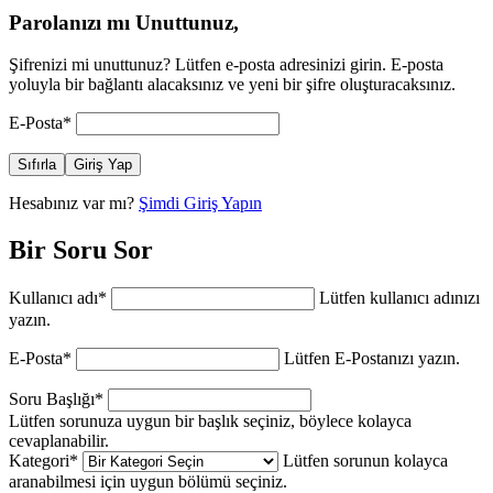
Parolanızı mı Unuttunuz,
Şifrenizi mi unuttunuz? Lütfen e-posta adresinizi girin. E-posta
yoluyla bir bağlantı alacaksınız ve yeni bir şifre oluşturacaksınız.
E-Posta
*
Sıfırla
Giriş Yap
Hesabınız var mı?
Şimdi Giriş Yapın
Bir Soru Sor
Kullanıcı adı
*
Lütfen kullanıcı adınızı
yazın.
E-Posta
*
Lütfen E-Postanızı yazın.
Soru Başlığı
*
Lütfen sorunuza uygun bir başlık seçiniz, böylece kolayca
cevaplanabilir.
Kategori
*
Lütfen sorunun kolayca
aranabilmesi için uygun bölümü seçiniz.