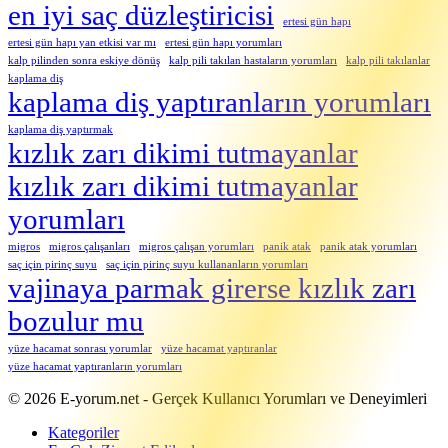
en iyi saç düzleştiricisi
ertesi gün hapı
ertesi gün hapı yan etkisi var mı
ertesi gün hapı yorumları
kalp pilinden sonra eskiye dönüş
kalp pili takılan hastaların yorumları
kalp pili takılanlar
kaplama diş
kaplama diş yaptıranların yorumları
kaplama diş yaptırmak
kızlık zarı dikimi tutmayanlar
kızlık zarı dikimi tutmayanlar
yorumları
migros
migros çalışanları
migros çalışan yorumları
panik atak
panik atak yorumları
saç için pirinç suyu
saç için pirinç suyu kullananların yorumları
vajinaya parmak girerse kızlık zarı
bozulur mu
yüze hacamat sonrası yorumlar
yüze hacamat yaptıranlar
yüze hacamat yaptıranların yorumları
Footer
Hakkında
© 2026 E-yorum.net - Gerçek Kullanıcı Yorumları ve Deneyimleri
Kategoriler