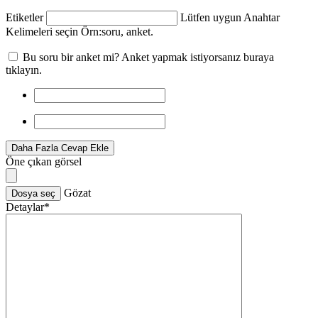
Etiketler
Lütfen uygun Anahtar
Kelimeleri seçin Örn:
soru, anket
.
Bu soru bir anket mi? Anket yapmak istiyorsanız buraya
tıklayın.
Daha Fazla Cevap Ekle
Öne çıkan görsel
Gözat
Dosya seç
Detaylar
*