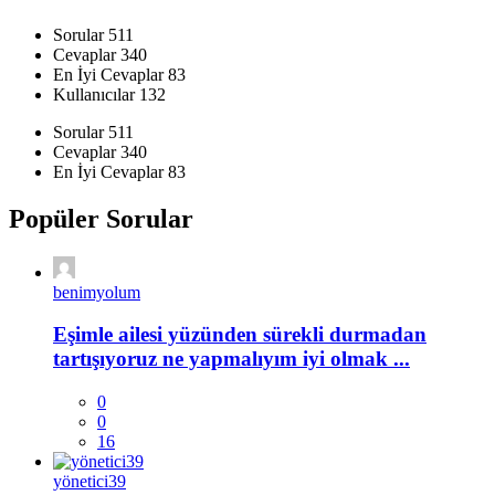
Sorular
511
Cevaplar
340
En İyi Cevaplar
83
Kullanıcılar
132
İstatistikler
Sorular
511
Cevaplar
340
En İyi Cevaplar
83
Popüler Sorular
benimyolum
Eşimle ailesi yüzünden sürekli durmadan
tartışıyoruz ne yapmalıyım iyi olmak ...
0
0
16
yönetici39