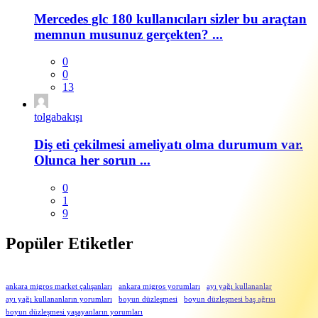
Mercedes glc 180 kullanıcıları sizler bu araçtan
memnun musunuz gerçekten? ...
0
0
13
tolgabakışı
Diş eti çekilmesi ameliyatı olma durumum var.
Olunca her sorun ...
0
1
9
Popüler Etiketler
ankara migros market çalışanları
ankara migros yorumları
ayı yağı kullananlar
ayı yağı kullananların yorumları
boyun düzleşmesi
boyun düzleşmesi baş ağrısı
boyun düzleşmesi yaşayanların yorumları