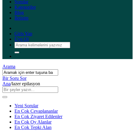
Sorular
Kategoriler
Blog
İletişim
Giriş Yap
Üye Ol
Arama
Bir Soru Sor
Ana
/
lazer epilasyon
Yeni Sorular
En Çok Cevaplananlar
En Çok Ziyaret Edilenler
En Çok Oy Alanlar
En Çok Tepki Alan