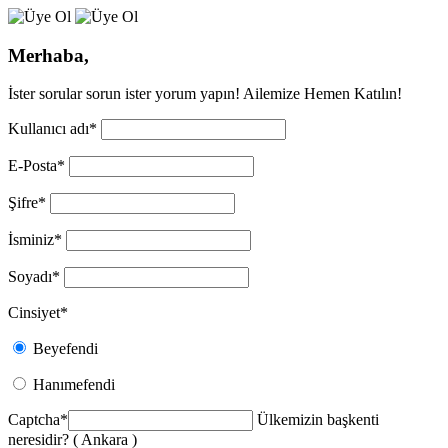
Merhaba,
İster sorular sorun ister yorum yapın! Ailemize Hemen Katılın!
Kullanıcı adı
*
E-Posta
*
Şifre
*
İsminiz
*
Soyadı
*
Cinsiyet
*
Beyefendi
Hanımefendi
Captcha
*
Ülkemizin başkenti
neresidir? ( Ankara )