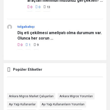
araçtan memnun musunuz gerçekten? ...
0
0
13
tolgabakışı
Diş eti çekilmesi ameliyatı olma durumum var.
Olunca her sorun ...
0
1
9
Popüler Etiketler
Ankara Migros Market Çalışanları
Ankara Migros Yorumları
Ayı Yağı Kullananlar
Ayı Yağı Kullananların Yorumları