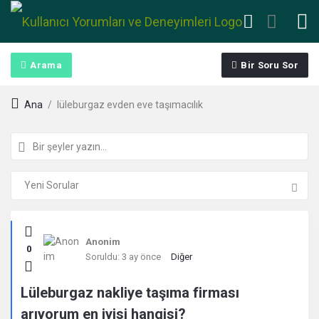
Arama
Bir Soru Sor
Ana
/
lüleburgaz evden eve taşımacılık
Kullanıcı
Anonim
0
Yorumları
Soruldu:
3 ay önce
Diğer
ve
Lüleburgaz nakliye taşıma firması
arıyorum en iyisi hangisi?