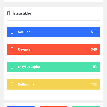
İstatistikler
Sorular
511
Cevaplar
340
En İyi Cevaplar
83
Kullanıcılar
132