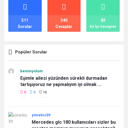
İstatistikler
511
340
83
Sorular
Cevaplar
En İyi Cevaplar
Popüler Sorular
benimyolum
Eşimle ailesi yüzünden sürekli durmadan
tartışıyoruz ne yapmalıyım iyi olmak ...
0
0
16
yönetici39
Mercedes glc 180 kullanıcıları sizler bu