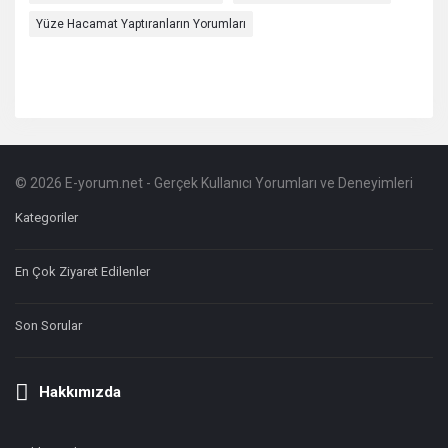
Yüze Hacamat Yaptıranların Yorumları
© 2026 E-yorum.net - Gerçek Kullanıcı Yorumları ve Deneyimleri
Footer
Hakkında
Kategoriler
En Çok Ziyaret Edilenler
Son Sorular
Hakkımızda