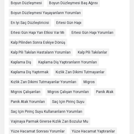
Boyun Düzleşmesi
Boyun Düzleşmesi Baş Ağrısı
Boyun Düzleşmesi Yaşayanların Yorumları
En Iyi Saç Düzleştiricisi
Ertesi Gün Hapı
Ertesi Gün Hapı Yan Etkisi Var Mı
Ertesi Gün Hapı Yorumları
Kalp Pilinden Sonra Eskiye Dönüş
Kalp Pili Takılan Hastaların Yorumları
Kalp Pili Takılanlar
Kaplama Diş
Kaplama Diş Yaptıranların Yorumları
Kaplama Diş Yaptırmak
Kızlık Zarı Dikimi Tutmayanlar
Kızlık Zarı Dikimi Tutmayanlar Yorumları
Migros
Migros Çalışanları
Migros Çalışan Yorumları
Panik Atak
Panik Atak Yorumları
Saç Için Pirinç Suyu
Saç Için Pirinç Suyu Kullananların Yorumları
Vajinaya Parmak Girerse Kızlık Zarı Bozulur Mu
Yüze Hacamat Sonrası Yorumlar
Yüze Hacamat Yaptıranlar