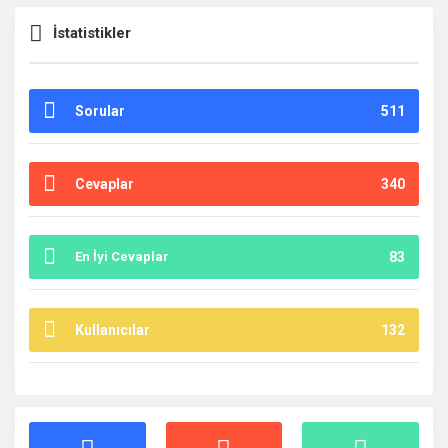
İstatistikler
Sorular
511
Cevaplar
340
En İyi Cevaplar
83
Kullanıcılar
132
İstatistikler