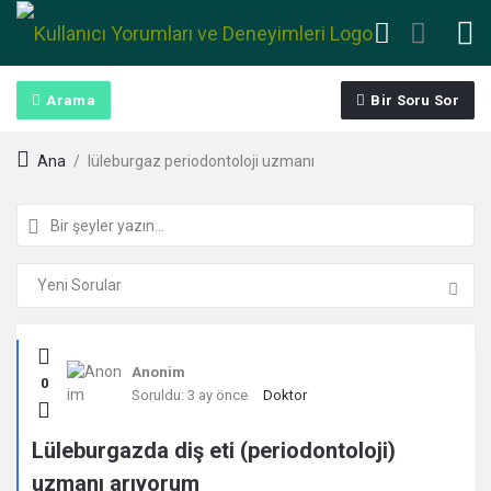
Arama
Bir Soru Sor
Ana
/
lüleburgaz periodontoloji uzmanı
Kullanıcı
Anonim
0
Yorumları
Soruldu:
3 ay önce
Doktor
ve
Lüleburgazda diş eti (periodontoloji)
uzmanı arıyorum