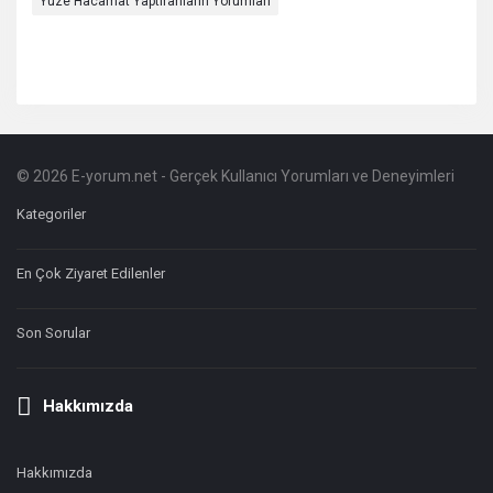
Yüze Hacamat Yaptıranların Yorumları
© 2026 E-yorum.net - Gerçek Kullanıcı Yorumları ve Deneyimleri
Footer
Hakkında
Kategoriler
En Çok Ziyaret Edilenler
Son Sorular
Hakkımızda
Hakkımızda