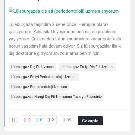
Deneyimleri
En
sonuncu
Lüleburgaza taşındım 2 sene önce. Hemşire olarak
çalışıyorum. Yaklaşık 15 yaşımdan beri diş eti problemi
Sorular
yaşıyorum. Çekilmeden tutun kanamalara kadar çok fazla
sorun yaşadım hala devam ediyor. Siz lüleburgazlılar illa ki
diş doktoruna gidiyorsunuzdur ama benim için ...
Lüleburgaz Diş Eti Uzmanı
Lüleburgaz En Iyi Diş Eti Uzmanı
Lüleburgaz En Iyi Periodontoloji Uzmanı
Lüleburgaz Periodontoloji Uzmanı
Lüleburgazda Hangi Diş Eti Uzmanını Tavsiye Edersiniz
0
0
2
39
Cevapla