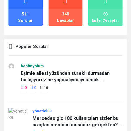
511
340
83
Sorular
Cevaplar
En İyi Cevaplar
Popüler Sorular
benimyolum
Eşimle ailesi yüzünden sürekli durmadan
tartışıyoruz ne yapmalıyım iyi olmak ...
0
0
16
yönetici39
Mercedes glc 180 kullanıcıları sizler bu
araçtan memnun musunuz gerçekten? ...