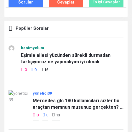
Sorular
Cevaplar
En İyi Cevaplar
Popüler Sorular
benimyolum
Eşimle ailesi yüzünden sürekli durmadan
tartışıyoruz ne yapmalıyım iyi olmak ...
0
0
16
yönetici39
Mercedes glc 180 kullanıcıları sizler bu
araçtan memnun musunuz gerçekten? ...
0
0
13