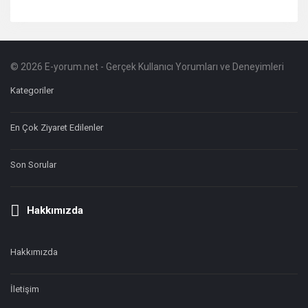
© 2026 E-yorum.net - Gerçek Kullanıcı Yorumları ve Deneyimleri
Footer
Hakkında
Kategoriler
En Çok Ziyaret Edilenler
Son Sorular
Hakkımızda
Hakkımızda
İletişim