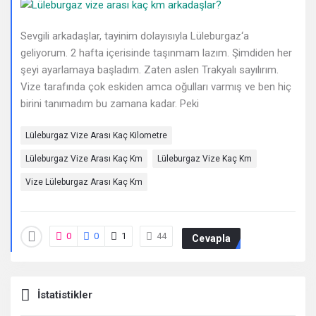
Deneyimleri
En
Sevgili arkadaşlar, tayinim dolayısıyla Lüleburgaz‘a
geliyorum. 2 hafta içerisinde taşınmam lazım. Şimdiden her
sonuncu
şeyi ayarlamaya başladım. Zaten aslen Trakyalı sayılırım.
Vize tarafında çok eskiden amca oğulları varmış ve ben hiç
Sorular
birini tanımadım bu zamana kadar. Peki
Lüleburgaz Vize Arası Kaç Kilometre
Lüleburgaz Vize Arası Kaç Km
Lüleburgaz Vize Kaç Km
Vize Lüleburgaz Arası Kaç Km
0
0
1
44
Cevapla
İstatistikler