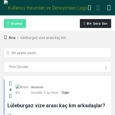
Arama
Bir Soru Sor
Ana
/
lüleburgaz vize arası kaç km
Kullanıcı
Anonim
0
Yorumları
Soruldu:
3 ay önce
Diğer
ve
Lüleburgaz vize arası kaç km arkadaşlar?