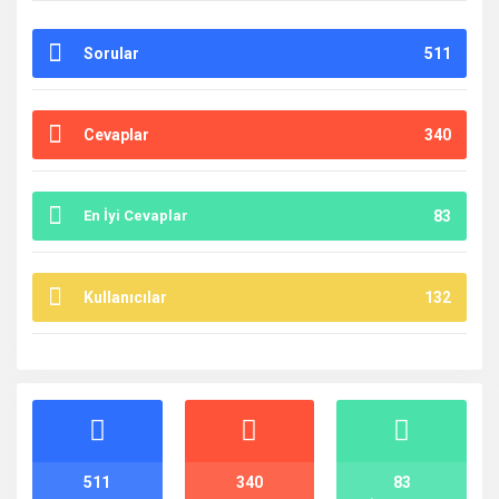
Sorular
511
Cevaplar
340
En İyi Cevaplar
83
Kullanıcılar
132
İstatistikler
511
340
83