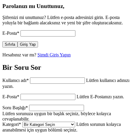
Parolanızı mı Unuttunuz,
Şifrenizi mi unuttunuz? Lütfen e-posta adresinizi girin. E-posta
yoluyla bir bağlantı alacaksınız ve yeni bir şifre oluşturacaksınız.
E-Posta
*
Sıfırla
Giriş Yap
Hesabınız var mı?
Şimdi Giriş Yapın
Bir Soru Sor
Kullanıcı adı
*
Lütfen kullanıcı adınızı
yazın.
E-Posta
*
Lütfen E-Postanızı yazın.
Soru Başlığı
*
Lütfen sorunuza uygun bir başlık seçiniz, böylece kolayca
cevaplanabilir.
Kategori
*
Lütfen sorunun kolayca
aranabilmesi için uygun bölümü seçiniz.