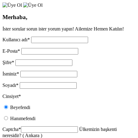
Merhaba,
İster sorular sorun ister yorum yapın! Ailemize Hemen Katılın!
Kullanıcı adı
*
E-Posta
*
Şifre
*
İsminiz
*
Soyadı
*
Cinsiyet
*
Beyefendi
Hanımefendi
Captcha
*
Ülkemizin başkenti
neresidir? ( Ankara )