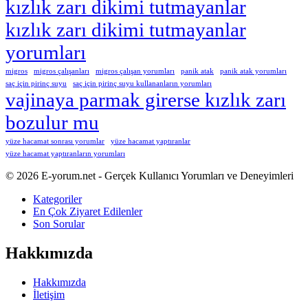
kızlık zarı dikimi tutmayanlar
kızlık zarı dikimi tutmayanlar
yorumları
migros
migros çalışanları
migros çalışan yorumları
panik atak
panik atak yorumları
saç için pirinç suyu
saç için pirinç suyu kullananların yorumları
vajinaya parmak girerse kızlık zarı
bozulur mu
yüze hacamat sonrası yorumlar
yüze hacamat yaptıranlar
yüze hacamat yaptıranların yorumları
Footer
Hakkında
© 2026 E-yorum.net - Gerçek Kullanıcı Yorumları ve Deneyimleri
Kategoriler
En Çok Ziyaret Edilenler
Son Sorular
Hakkımızda
Hakkımızda
İletişim