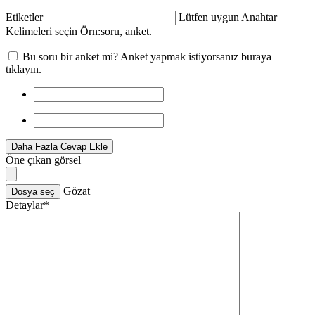
Etiketler
Lütfen uygun Anahtar
Kelimeleri seçin Örn:
soru, anket
.
Bu soru bir anket mi? Anket yapmak istiyorsanız buraya
tıklayın.
Daha Fazla Cevap Ekle
Öne çıkan görsel
Gözat
Dosya seç
Detaylar
*