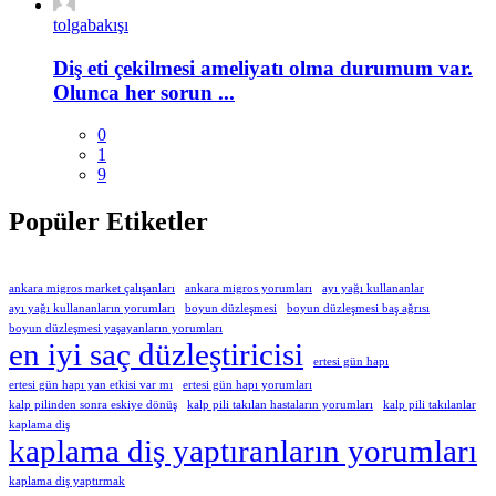
tolgabakışı
Diş eti çekilmesi ameliyatı olma durumum var.
Olunca her sorun ...
0
1
9
Popüler Etiketler
ankara migros market çalışanları
ankara migros yorumları
ayı yağı kullananlar
ayı yağı kullananların yorumları
boyun düzleşmesi
boyun düzleşmesi baş ağrısı
boyun düzleşmesi yaşayanların yorumları
en iyi saç düzleştiricisi
ertesi gün hapı
ertesi gün hapı yan etkisi var mı
ertesi gün hapı yorumları
kalp pilinden sonra eskiye dönüş
kalp pili takılan hastaların yorumları
kalp pili takılanlar
kaplama diş
kaplama diş yaptıranların yorumları
kaplama diş yaptırmak