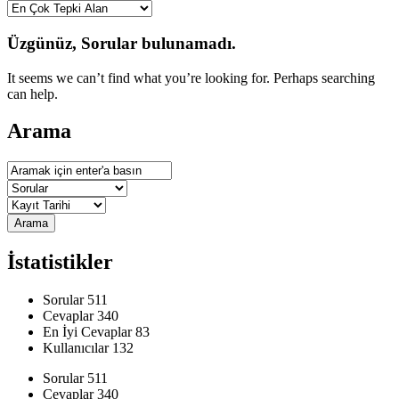
Kullanıcı
Üzgünüz, Sorular bulunamadı.
Yorumları
It seems we can’t find what you’re looking for. Perhaps searching
ve
can help.
Deneyimleri
Arama
En
sonuncu
Sorular
Arama
İstatistikler
Sorular
511
Cevaplar
340
En İyi Cevaplar
83
Kullanıcılar
132
İstatistikler
Sorular
511
Cevaplar
340