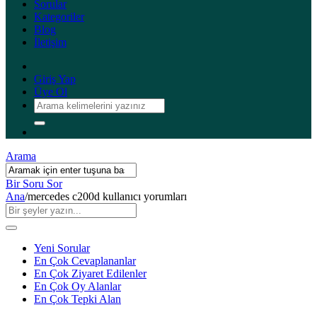
Sorular
Kategoriler
Blog
İletişim
Giriş Yap
Üye Ol
Arama
Bir Soru Sor
Ana
/
mercedes c200d kullanıcı yorumları
Yeni Sorular
En Çok Cevaplananlar
En Çok Ziyaret Edilenler
En Çok Oy Alanlar
En Çok Tepki Alan