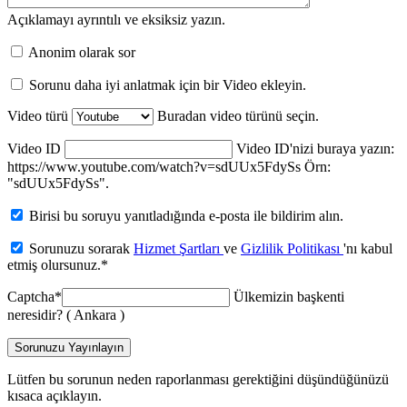
Açıklamayı ayrıntılı ve eksiksiz yazın.
Anonim olarak sor
Sorunu daha iyi anlatmak için bir Video ekleyin.
Video türü
Buradan video türünü seçin.
Video ID
Video ID'nizi buraya yazın:
https://www.youtube.com/watch?v=sdUUx5FdySs Örn:
"sdUUx5FdySs".
Birisi bu soruyu yanıtladığında e-posta ile bildirim alın.
Sorunuzu sorarak
Hizmet Şartları
ve
Gizlilik Politikası
'nı kabul
etmiş olursunuz.
*
Captcha
*
Ülkemizin başkenti
neresidir? ( Ankara )
Sorunuzu Yayınlayın
Lütfen bu sorunun neden raporlanması gerektiğini düşündüğünüzü
kısaca açıklayın.