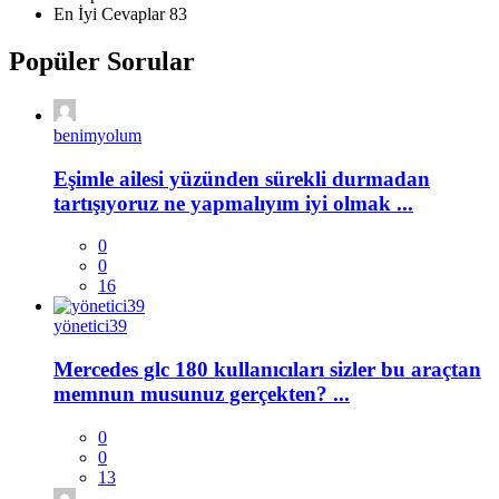
En İyi Cevaplar
83
Popüler Sorular
benimyolum
Eşimle ailesi yüzünden sürekli durmadan
tartışıyoruz ne yapmalıyım iyi olmak ...
0
0
16
yönetici39
Mercedes glc 180 kullanıcıları sizler bu araçtan
memnun musunuz gerçekten? ...
0
0
13