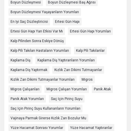
Boyun Düzleşmesi
Boyun Düzleşmesi Baş Ağrısı
Boyun Düzleşmesi Yaşayanların Yorumları
En Iyi Saç Düzleştiricisi
Ertesi Gün Hapı
Ertesi Gün Hapı Yan Etkisi Var Mı
Ertesi Gün Hapı Yorumları
Kalp Pilinden Sonra Eskiye Dönüş
Kalp Pili Takılan Hastaların Yorumları
Kalp Pili Takılanlar
Kaplama Diş
Kaplama Diş Yaptıranların Yorumları
Kaplama Diş Yaptırmak
Kızlık Zarı Dikimi Tutmayanlar
Kızlık Zarı Dikimi Tutmayanlar Yorumları
Migros
Migros Çalışanları
Migros Çalışan Yorumları
Panik Atak
Panik Atak Yorumları
Saç Için Pirinç Suyu
Saç Için Pirinç Suyu Kullananların Yorumları
Vajinaya Parmak Girerse Kızlık Zarı Bozulur Mu
Yüze Hacamat Sonrası Yorumlar
Yüze Hacamat Yaptıranlar