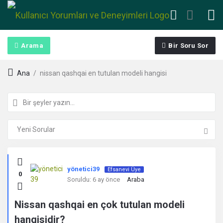
Arama
Bir Soru Sor
Ana
/
nissan qashqai en tutulan modeli hangisi
Kullanıcı
yönetici39
Efsanevi Üye
0
Yorumları
Soruldu:
6 ay önce
Araba
ve
Nissan qashqai en çok tutulan modeli
hangisidir?