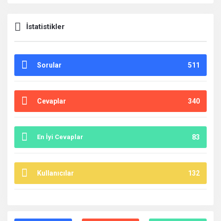
İstatistikler
Sorular
511
Cevaplar
340
En İyi Cevaplar
83
Kullanıcılar
132