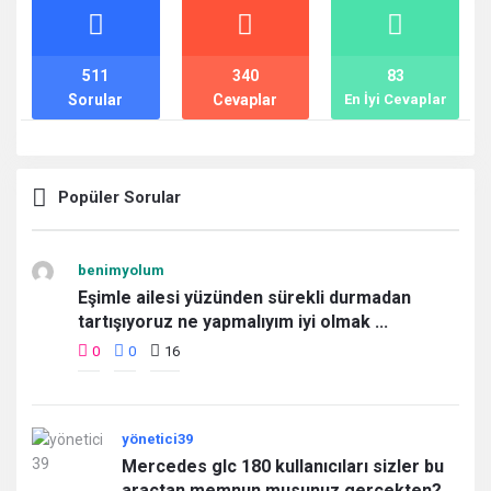
İstatistikler
511
340
83
Sorular
Cevaplar
En İyi Cevaplar
Popüler Sorular
benimyolum
Eşimle ailesi yüzünden sürekli durmadan
tartışıyoruz ne yapmalıyım iyi olmak ...
0
0
16
yönetici39
Mercedes glc 180 kullanıcıları sizler bu
araçtan memnun musunuz gerçekten? ...