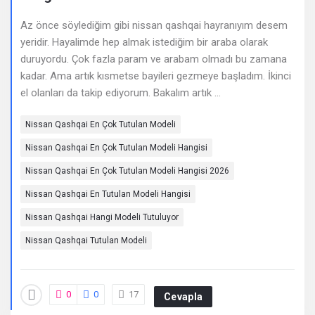
Deneyimleri
Az önce söylediğim gibi nissan qashqai hayranıyım desem
En
yeridir. Hayalimde hep almak istediğim bir araba olarak
sonuncu
duruyordu. Çok fazla param ve arabam olmadı bu zamana
kadar. Ama artık kısmetse bayileri gezmeye başladım. İkinci
Sorular
el olanları da takip ediyorum. Bakalım artık ...
Nissan Qashqai En Çok Tutulan Modeli
Nissan Qashqai En Çok Tutulan Modeli Hangisi
Nissan Qashqai En Çok Tutulan Modeli Hangisi 2026
Nissan Qashqai En Tutulan Modeli Hangisi
Nissan Qashqai Hangi Modeli Tutuluyor
Nissan Qashqai Tutulan Modeli
0
0
17
Cevapla