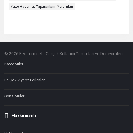
Yüze Hacamat Yaptıranların Yorumları
© 2026 E-yorum.net - Gerçek Kullanıcı Yorumları ve Deneyimleri
Footer
Hakkında
Kategoriler
En Çok Ziyaret Edilenler
Son Sorular
Hakkımızda