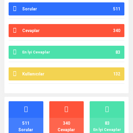
Sorular
511
Cevaplar
340
En İyi Cevaplar
83
Kullanıcılar
132
İstatistikler
511
340
83
Sorular
Cevaplar
En İyi Cevaplar