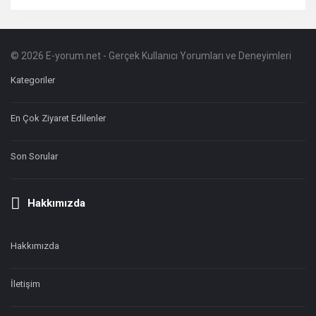
© 2026 E-yorum.net - Gerçek Kullanıcı Yorumları ve Deneyimleri
Footer
Hakkında
Kategoriler
En Çok Ziyaret Edilenler
Son Sorular
Hakkımızda
Hakkımızda
İletişim