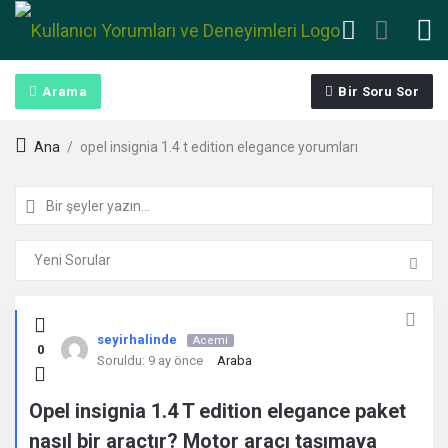
Arama
Bir Soru Sor
Ana
/
opel insignia 1.4 t edition elegance yorumları
Kullanıcı
seyirhalinde
Acemi
0
Yorumları
Soruldu:
9 ay önce
Araba
ve
Opel insignia 1.4 T edition elegance paket
nasıl bir araçtır? Motor aracı taşımaya