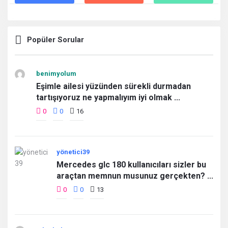
Popüler Sorular
benimyolum
Eşimle ailesi yüzünden sürekli durmadan
tartışıyoruz ne yapmalıyım iyi olmak ...
0
0
16
yönetici39
Mercedes glc 180 kullanıcıları sizler bu
araçtan memnun musunuz gerçekten? ...
0
0
13