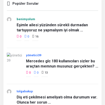
Popüler Sorular
benimyolum
Eşimle ailesi yüzünden sürekli durmadan
tartışıyoruz ne yapmalıyım iyi olmak ...
0
0
16
yönetici39
Mercedes glc 180 kullanıcıları sizler bu
araçtan memnun musunuz gerçekten? ...
0
0
13
tolgabakışı
Diş eti çekilmesi ameliyatı olma durumum var.
Olunca her sorun ...