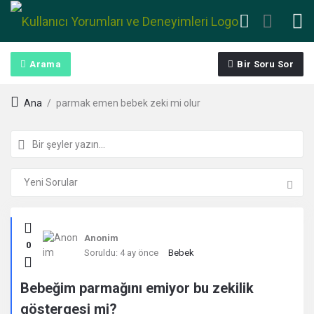
Arama
Bir Soru Sor
Ana
/
parmak emen bebek zeki mi olur
Kullanıcı
Anonim
0
Yorumları
Soruldu:
4 ay önce
Bebek
ve
Bebeğim parmağını emiyor bu zekilik
göstergesi mi?