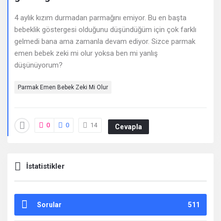
Deneyimleri
4 aylık kızım durmadan parmağını emiyor. Bu en başta
En
bebeklik göstergesi olduğunu düşündüğüm için çok farklı
sonuncu
gelmedi bana ama zamanla devam ediyor. Sizce parmak
emen bebek zeki mi olur yoksa ben mi yanlış
Sorular
düşünüyorum?
Parmak Emen Bebek Zeki Mi Olur
0
0
14
Cevapla
İstatistikler
Sorular
511