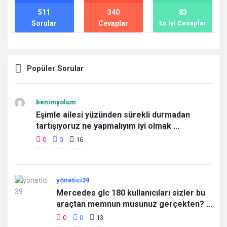
511
340
83
Sorular
Cevaplar
En İyi Cevaplar
Popüler Sorular
benimyolum
Eşimle ailesi yüzünden sürekli durmadan
tartışıyoruz ne yapmalıyım iyi olmak ...
0
0
16
yönetici39
Mercedes glc 180 kullanıcıları sizler bu
araçtan memnun musunuz gerçekten? ...
0
0
13