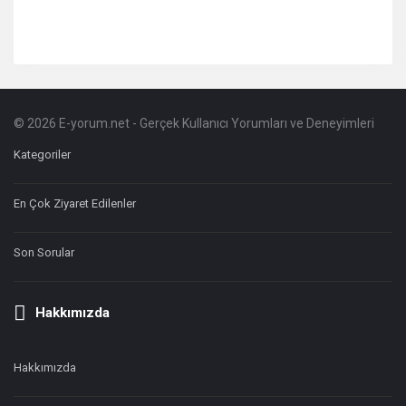
© 2026 E-yorum.net - Gerçek Kullanıcı Yorumları ve Deneyimleri
Footer
Hakkında
Kategoriler
En Çok Ziyaret Edilenler
Son Sorular
Hakkımızda
Hakkımızda