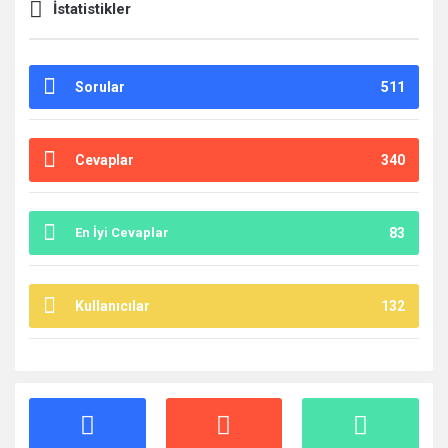
İstatistikler
Sorular
511
Cevaplar
340
En İyi Cevaplar
83
Kullanıcılar
132
İstatistikler