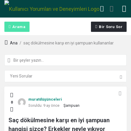
Arama
Bir Soru Sor
Ana
/
saç dökülmesine karşı en iyi şampuan kullananlar
Kullanıcı
muratdüşünceleri
0
Yorumları
Soruldu:
9 ay önce
Şampuan
ve
Saç dökülmesine karşı en iyi şampuan
hangisi sizce? Erkekler neyle yıkıyor