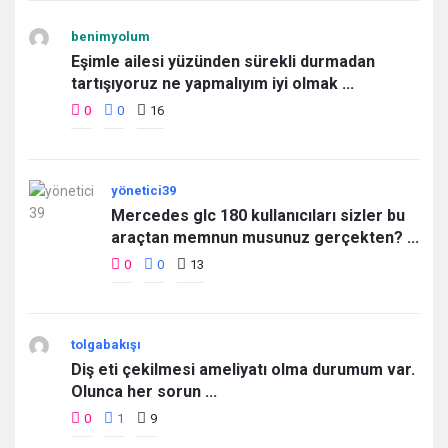
benimyolum
Eşimle ailesi yüzünden sürekli durmadan
tartışıyoruz ne yapmalıyım iyi olmak ...
0
0
16
yönetici39
Mercedes glc 180 kullanıcıları sizler bu
araçtan memnun musunuz gerçekten? ...
0
0
13
tolgabakışı
Diş eti çekilmesi ameliyatı olma durumum var.
Olunca her sorun ...
0
1
9