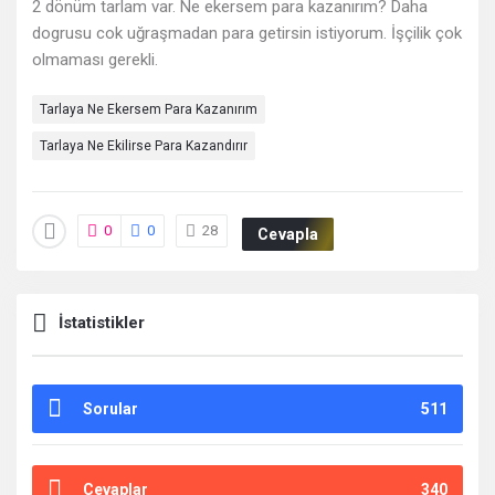
Deneyimleri
2 dönüm tarlam var. Ne ekersem para kazanırım? Daha
dogrusu cok uğraşmadan para getirsin istiyorum. İşçilik çok
En
olmaması gerekli.
sonuncu
Tarlaya Ne Ekersem Para Kazanırım
Sorular
Tarlaya Ne Ekilirse Para Kazandırır
0
0
28
Cevapla
İstatistikler
Sorular
511
Cevaplar
340