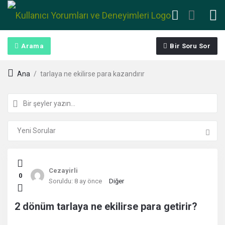
Arama
Bir Soru Sor
Ana
/
tarlaya ne ekilirse para kazandırır
Kullanıcı
Cezayirli
0
Yorumları
Soruldu:
8 ay önce
Diğer
ve
2 dönüm tarlaya ne ekilirse para getirir?