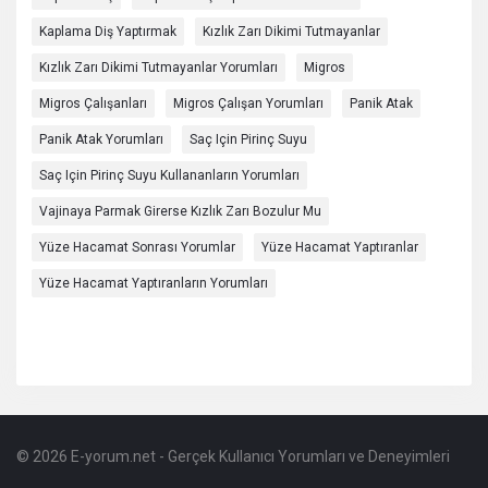
Kaplama Diş Yaptırmak
Kızlık Zarı Dikimi Tutmayanlar
Kızlık Zarı Dikimi Tutmayanlar Yorumları
Migros
Migros Çalışanları
Migros Çalışan Yorumları
Panik Atak
Panik Atak Yorumları
Saç Için Pirinç Suyu
Saç Için Pirinç Suyu Kullananların Yorumları
Vajinaya Parmak Girerse Kızlık Zarı Bozulur Mu
Yüze Hacamat Sonrası Yorumlar
Yüze Hacamat Yaptıranlar
Yüze Hacamat Yaptıranların Yorumları
© 2026 E-yorum.net - Gerçek Kullanıcı Yorumları ve Deneyimleri
Footer
Hakkında