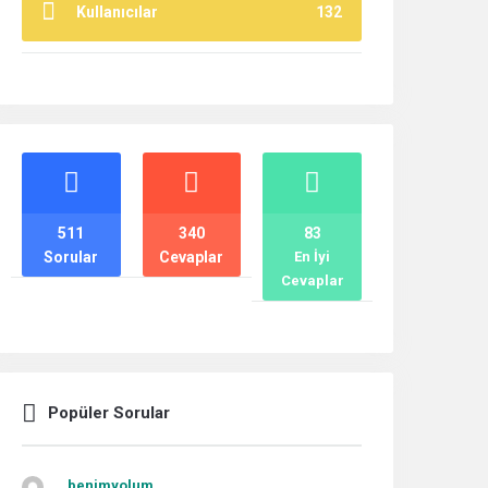
Kullanıcılar
132
İstatistikler
511
340
83
Sorular
Cevaplar
En İyi
Cevaplar
Popüler Sorular
benimyolum