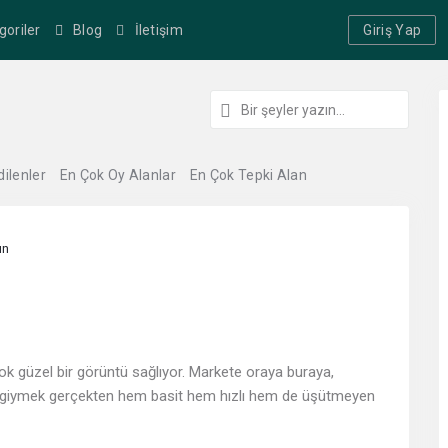
goriler
Blog
İletişim
Giriş Yap
dilenler
En Çok Oy Alanlar
En Çok Tepki Alan
ın
çok güzel bir görüntü sağlıyor. Markete oraya buraya,
t giymek gerçekten hem basit hem hızlı hem de üşütmeyen