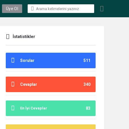
Üye Ol
İstatistikler
Sorular
511
Cevaplar
340
En İyi Cevaplar
83