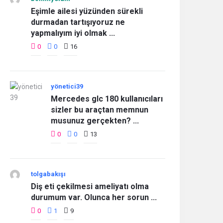
Eşimle ailesi yüzünden sürekli
durmadan tartışıyoruz ne
yapmalıyım iyi olmak ...
0
0
16
yönetici39
Mercedes glc 180 kullanıcıları
sizler bu araçtan memnun
musunuz gerçekten? ...
0
0
13
tolgabakışı
Diş eti çekilmesi ameliyatı olma
durumum var. Olunca her sorun ...
0
1
9