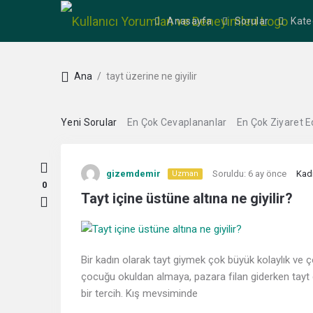
Anasayfa
Sorular
Kate
Ana
/
tayt üzerine ne giyilir
Yeni Sorular
En Çok Cevaplananlar
En Çok Ziyaret E
Kullanıcı
gizemdemir
Soruldu:
6 ay önce
Kad
Uzman
Yorumları
0
Tayt içine üstüne altına ne giyilir?
ve
Deneyimleri
Bir kadın olarak tayt giymek çok büyük kolaylık ve 
En
çocuğu okuldan almaya, pazara filan giderken tay
bir tercih. Kış mevsiminde
sonuncu