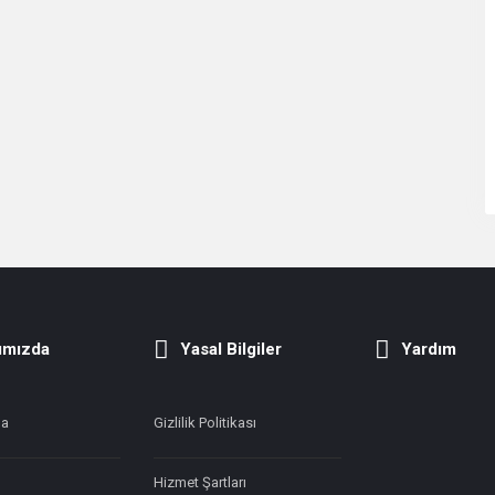
ımızda
Yasal Bilgiler
Yardım
da
Gizlilik Politikası
Hizmet Şartları