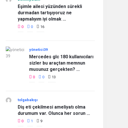
Eşimle ailesi yüzünden sürekli
durmadan tartışıyoruz ne
yapmalıyım iyi olmak ...
0
0
16
yönetici39
Mercedes glc 180 kullanıcıları
sizler bu araçtan memnun
musunuz gerçekten? ...
0
0
13
tolgabakışı
Diş eti çekilmesi ameliyatı olma
durumum var. Olunca her sorun ...
0
1
9