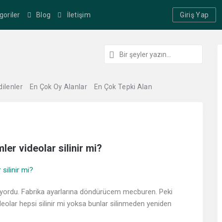
goriler
Blog
İletişim
Giriş Yap
dilenler
En Çok Oy Alanlar
En Çok Tepki Alan
er videolar silinir mi?
ıyordu. Fabrika ayarlarına döndürücem mecburen. Peki
deolar hepsi silinir mi yoksa bunlar silinmeden yeniden