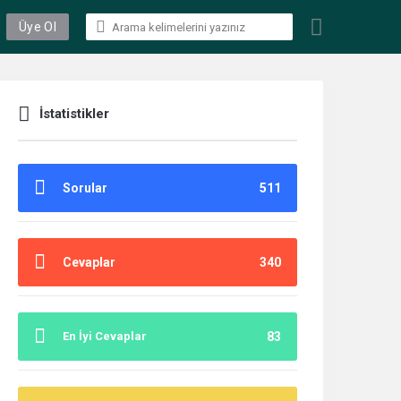
Üye Ol
İstatistikler
Sorular
511
Cevaplar
340
En İyi Cevaplar
83