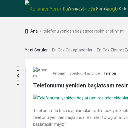
Anasayfa
Sorular
Kate
Ana
/
telefonu yeniden başlatınca resimler silinir mi
Yeni Sorular
En Çok Cevaplananlar
En Çok Ziyaret E
Kullanıcı
Anonim
Soruldu:
4 ay önce
Telefon
Yorumları
0
Telefonumu yeniden başlatsam resiml
ve
Deneyimleri
Telefonumda bazı uygulamaları sildim çok yer kapl
En
telefonu yeniden başlatınca resimler fotoğraflar vi
başlatabilir miyiz?
sonuncu