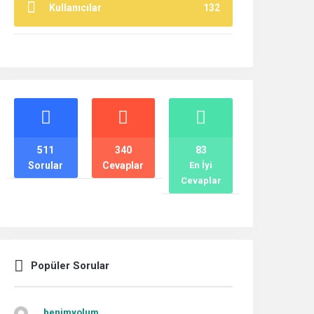
Kullanıcılar
132
İstatistikler
511
340
83
Sorular
Cevaplar
En İyi
Cevaplar
Popüler Sorular
benimyolum