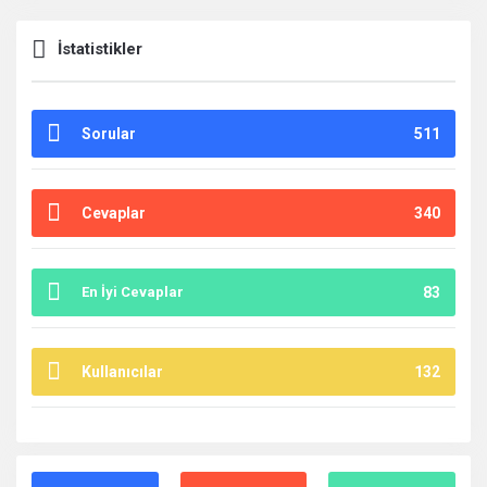
İstatistikler
Sorular
511
Cevaplar
340
En İyi Cevaplar
83
Kullanıcılar
132