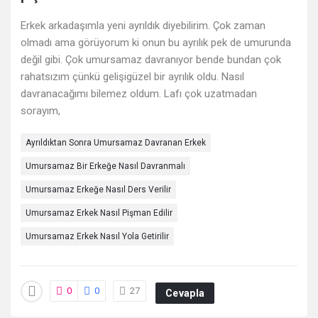
Deneyimleri
Erkek arkadaşımla yeni ayrıldık diyebilirim. Çok zaman
En
olmadı ama görüyorum ki onun bu ayrılık pek de umurunda
sonuncu
değil gibi. Çok umursamaz davranıyor bende bundan çok
rahatsızım çünkü gelişigüzel bir ayrılık oldu. Nasıl
Sorular
davranacağımı bilemez oldum. Lafı çok uzatmadan
sorayım,
Ayrıldıktan Sonra Umursamaz Davranan Erkek
Umursamaz Bir Erkeğe Nasıl Davranmalı
Umursamaz Erkeğe Nasıl Ders Verilir​
Umursamaz Erkek Nasıl Pişman Edilir​
Umursamaz Erkek Nasıl Yola Getirilir
0
0
27
Cevapla