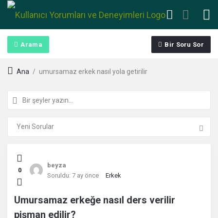
Arama
Bir Soru Sor
Ana
/
umursamaz erkek nasıl yola getirilir
Kullanıcı
beyza
0
Yorumları
Soruldu:
7 ay önce
Erkek
ve
Umursamaz erkeğe nasıl ders verilir
pişman edilir?