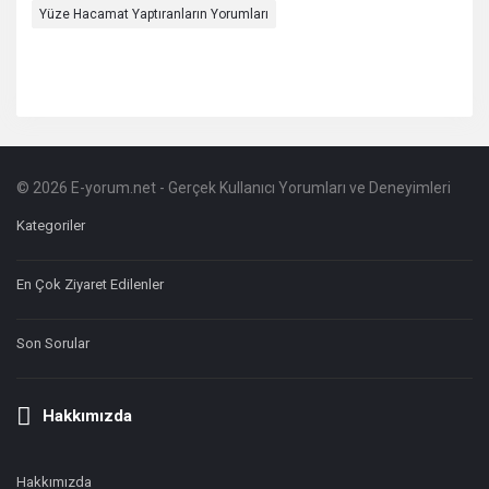
Yüze Hacamat Yaptıranların Yorumları
© 2026 E-yorum.net - Gerçek Kullanıcı Yorumları ve Deneyimleri
Footer
Hakkında
Kategoriler
En Çok Ziyaret Edilenler
Son Sorular
Hakkımızda
Hakkımızda