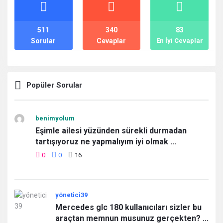
İstatistikler
511
340
83
Sorular
Cevaplar
En İyi Cevaplar
Popüler Sorular
benimyolum
Eşimle ailesi yüzünden sürekli durmadan
tartışıyoruz ne yapmalıyım iyi olmak ...
0
0
16
yönetici39
Mercedes glc 180 kullanıcıları sizler bu
araçtan memnun musunuz gerçekten? ...