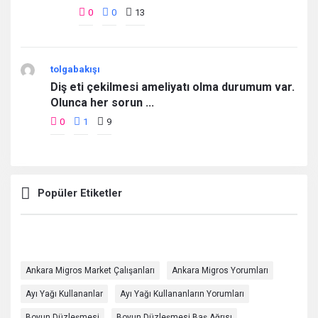
0
0
13
tolgabakışı
Diş eti çekilmesi ameliyatı olma durumum var.
Olunca her sorun ...
0
1
9
Popüler Etiketler
Ankara Migros Market Çalışanları
Ankara Migros Yorumları
Ayı Yağı Kullananlar
Ayı Yağı Kullananların Yorumları
Boyun Düzleşmesi
Boyun Düzleşmesi Baş Ağrısı