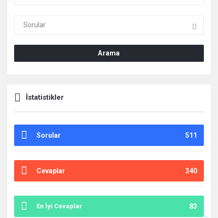
Deneyimleri
En
sonuncu
Arama
Sorular
İstatistikler
Sorular
511
Cevaplar
340
En İyi Cevaplar
83