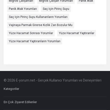
Migros Çalışanları
Migros Çalışan Yorumları
Panik Atak
Panik Atak Yorumları
Saç Için Pirinç Suyu
Saç Için Pirinç Suyu Kullananların Yorumları
Vajinaya Parmak Girerse Kızlık Zarı Bozulur Mu
Yüze Hacamat Sonrası Yorumlar
Yüze Hacamat Yaptıranlar
Yüze Hacamat Yaptıranların Yorumları
© 2026 E-yorum.net - Gerçek Kullanıcı Yorumları ve Deneyimleri
Footer
Hakkında
Kategoriler
En Çok Ziyaret Edilenler