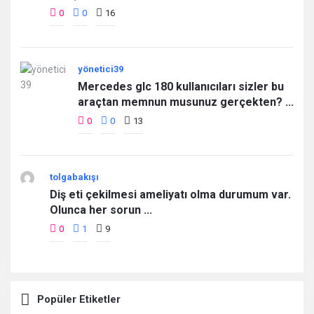
0
0
16
yönetici39
Mercedes glc 180 kullanıcıları sizler bu
araçtan memnun musunuz gerçekten? ...
0
0
13
tolgabakışı
Diş eti çekilmesi ameliyatı olma durumum var.
Olunca her sorun ...
0
1
9
Popüler Etiketler