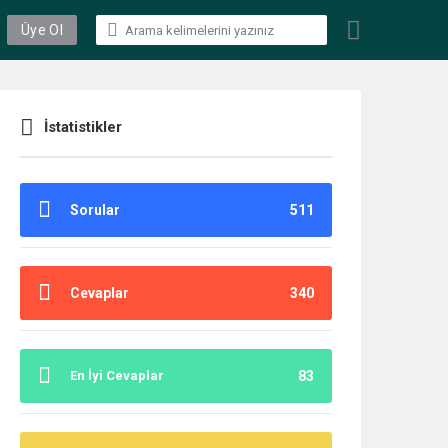
Üye Ol
İstatistikler
Sorular
511
Cevaplar
340
En İyi Cevaplar
83