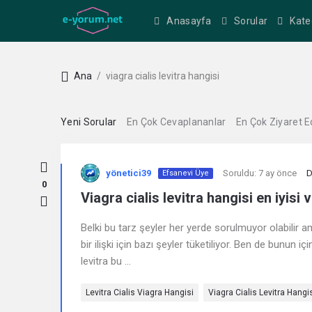
Anasayfa
Sorular
Kate
Ana
/
viagra cialis levitra hangisi
Yeni Sorular
En Çok Cevaplananlar
En Çok Ziyaret E
Kullanıcı
yönetici39
Soruldu:
7 ay önce
D
Efsanevi Üye
Yorumları
0
Viagra cialis levitra hangisi en iyis
ve
Belki bu tarz şeyler her yerde sorulmuyor olabilir 
Deneyimleri
bir ilişki için bazı şeyler tüketiliyor. Ben de bunun i
levitra bu ...
En
Levitra Cialis Viagra Hangisi
Viagra Cialis Levitra Hangi
sonuncu