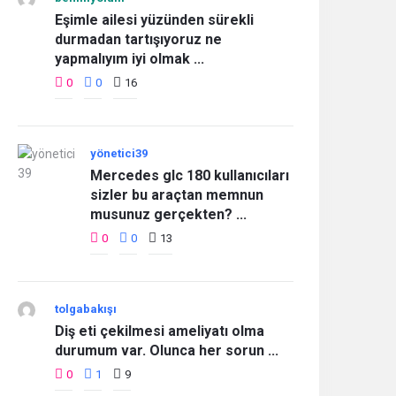
Eşimle ailesi yüzünden sürekli
durmadan tartışıyoruz ne
yapmalıyım iyi olmak ...
0
0
16
yönetici39
Mercedes glc 180 kullanıcıları
sizler bu araçtan memnun
musunuz gerçekten? ...
0
0
13
tolgabakışı
Diş eti çekilmesi ameliyatı olma
durumum var. Olunca her sorun ...
0
1
9