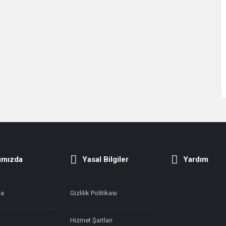
ımızda
Yasal Bilgiler
Yardım
da
Gizlilik Politikası
Hizmet Şartları