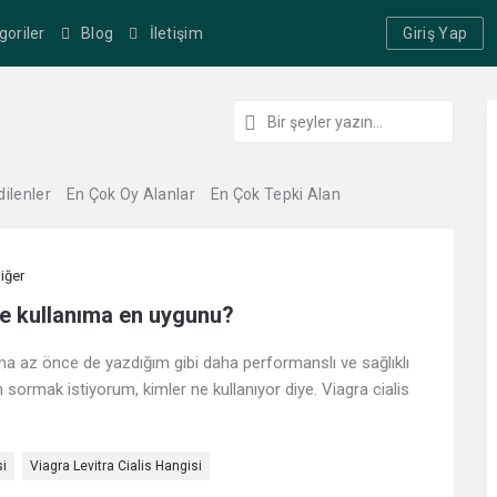
goriler
Blog
İletişim
Giriş Yap
dilenler
En Çok Oy Alanlar
En Çok Tepki Alan
iğer
i ve kullanıma en uygunu?
ama az önce de yazdığım gibi daha performanslı ve sağlıklı
çin sormak istiyorum, kimler ne kullanıyor diye. Viagra cialis
si
Viagra Levitra Cialis Hangisi