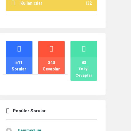
Kullanıcılar
132
İstatistikler
511
340
83
Sorular
Cevaplar
En İyi
Cevaplar
Popüler Sorular
benimyolum