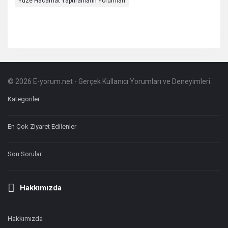
Yüze Hacamat Yaptıranların Yorumları
© 2026 E-yorum.net - Gerçek Kullanıcı Yorumları ve Deneyimleri
Footer
Hakkında
Kategoriler
En Çok Ziyaret Edilenler
Son Sorular
Hakkımızda
Hakkımızda