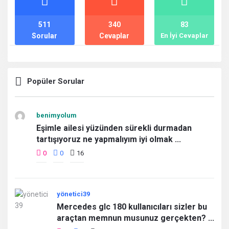
511
340
83
Sorular
Cevaplar
En İyi Cevaplar
Popüler Sorular
benimyolum
Eşimle ailesi yüzünden sürekli durmadan
tartışıyoruz ne yapmalıyım iyi olmak ...
0
0
16
yönetici39
Mercedes glc 180 kullanıcıları sizler bu
araçtan memnun musunuz gerçekten? ...