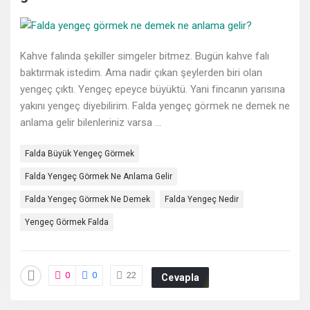
Deneyimleri
En
sonuncu
Kahve falında şekiller simgeler bitmez. Bugün kahve falı
baktırmak istedim. Ama nadir çıkan şeylerden biri olan
Sorular
yengeç çıktı. Yengeç epeyce büyüktü. Yani fincanın yarısına
yakını yengeç diyebilirim. Falda yengeç görmek ne demek ne
anlama gelir bilenleriniz varsa ...
Falda Büyük Yengeç Görmek
Falda Yengeç Görmek Ne Anlama Gelir
Falda Yengeç Görmek Ne Demek
Falda Yengeç Nedir
Yengeç Görmek Falda
0
0
22
Cevapla