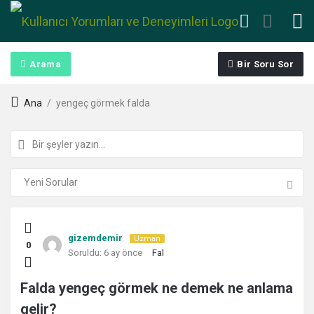
Arama
Bir Soru Sor
Ana
/
yengeç görmek falda
Kullanıcı
gizemdemir
Uzman
0
Yorumları
Soruldu:
6 ay önce
Fal
ve
Falda yengeç görmek ne demek ne anlama
gelir?